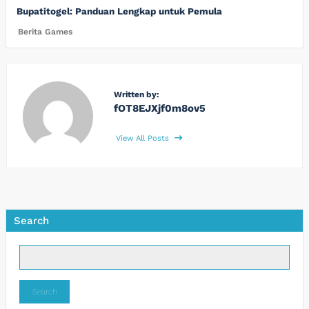
Bupatitogel: Panduan Lengkap untuk Pemula
Berita Games
Written by:
fOT8EJXjf0m8ov5
View All Posts
Search
Search