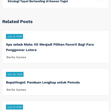
Strategi Tepat Bertanding di Kawan Togel
Related Posts
July 31, 2026
Apa sebab Maha 4D Menjadi Pilihan Favorit Bagi Para
Penggemar Lotere
Berita Games
July 29, 2026
Bupatitogel: Panduan Lengkap untuk Pemula
Berita Games
July 27, 2026