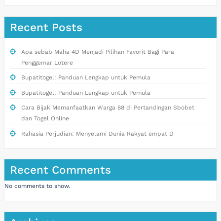
Recent Posts
Apa sebab Maha 4D Menjadi Pilihan Favorit Bagi Para
Penggemar Lotere
Bupatitogel: Panduan Lengkap untuk Pemula
Bupatitogel: Panduan Lengkap untuk Pemula
Cara Bijak Memanfaatkan Warga 88 di Pertandingan Sbobet
dan Togel Online
Rahasia Perjudian: Menyelami Dunia Rakyat empat D
Recent Comments
No comments to show.