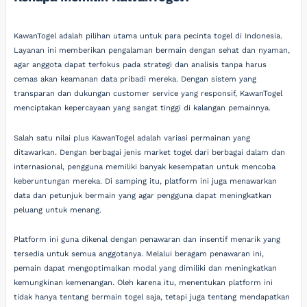
KawanTogel adalah pilihan utama untuk para pecinta togel di Indonesia.
Layanan ini memberikan pengalaman bermain dengan sehat dan nyaman,
agar anggota dapat terfokus pada strategi dan analisis tanpa harus
cemas akan keamanan data pribadi mereka. Dengan sistem yang
transparan dan dukungan customer service yang responsif, KawanTogel
menciptakan kepercayaan yang sangat tinggi di kalangan pemainnya.
Salah satu nilai plus KawanTogel adalah variasi permainan yang
ditawarkan. Dengan berbagai jenis market togel dari berbagai dalam dan
internasional, pengguna memiliki banyak kesempatan untuk mencoba
keberuntungan mereka. Di samping itu, platform ini juga menawarkan
data dan petunjuk bermain yang agar pengguna dapat meningkatkan
peluang untuk menang.
Platform ini guna dikenal dengan penawaran dan insentif menarik yang
tersedia untuk semua anggotanya. Melalui beragam penawaran ini,
pemain dapat mengoptimalkan modal yang dimiliki dan meningkatkan
kemungkinan kemenangan. Oleh karena itu, menentukan platform ini
tidak hanya tentang bermain togel saja, tetapi juga tentang mendapatkan