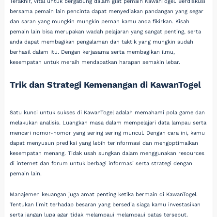
Terakhir, vital untuk bergabung dalam giat pemain KawanTogel. Berdiskusi
bersama pemain lain pencinta dapat menyediakan pandangan yang segar
dan saran yang mungkin mungkin pernah kamu anda fikirkan. Kisah
pemain lain bisa merupakan wadah pelajaran yang sangat penting, serta
anda dapat membagikan pengalaman dan taktik yang mungkin sudah
berhasil dalam itu. Dengan kerjasama serta membagikan ilmu,
kesempatan untuk meraih mendapatkan harapan semakin lebar.
Trik dan Strategi Kemenangan di KawanTogel
Satu kunci untuk sukses di KawanTogel adalah memahami pola game dan
melakukan analisis. Luangkan masa dalam mempelajari data lampau serta
mencari nomor-nomor yang sering sering muncul. Dengan cara ini, kamu
dapat menyusun prediksi yang lebih terinformasi dan mengoptimalkan
kesempatan menang. Tidak usah sungkan dalam menggunakan resources
di internet dan forum untuk berbagi informasi serta strategi dengan
pemain lain.
Manajemen keuangan juga amat penting ketika bermain di KawanTogel.
Tentukan limit terhadap besaran yang bersedia siaga kamu investasikan
serta jangan lupa agar tidak melampaui melampaui batas tersebut.