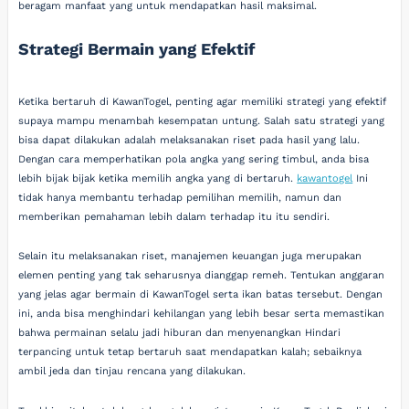
beragam manfaat yang untuk mendapatkan hasil maksimal.
Strategi Bermain yang Efektif
Ketika bertaruh di KawanTogel, penting agar memiliki strategi yang efektif
supaya mampu menambah kesempatan untung. Salah satu strategi yang
bisa dapat dilakukan adalah melaksanakan riset pada hasil yang lalu.
Dengan cara memperhatikan pola angka yang sering timbul, anda bisa
lebih bijak bijak ketika memilih angka yang di bertaruh.
kawantogel
Ini
tidak hanya membantu terhadap pemilihan memilih, namun dan
memberikan pemahaman lebih dalam terhadap itu itu sendiri.
Selain itu melaksanakan riset, manajemen keuangan juga merupakan
elemen penting yang tak seharusnya dianggap remeh. Tentukan anggaran
yang jelas agar bermain di KawanTogel serta ikan batas tersebut. Dengan
ini, anda bisa menghindari kehilangan yang lebih besar serta memastikan
bahwa permainan selalu jadi hiburan dan menyenangkan Hindari
terpancing untuk tetap bertaruh saat mendapatkan kalah; sebaiknya
ambil jeda dan tinjau rencana yang dilakukan.