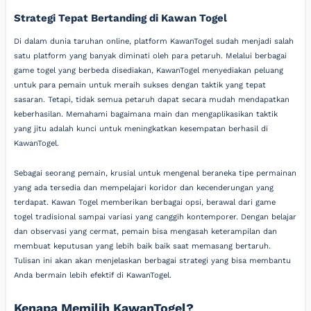
Strategi Tepat Bertanding di Kawan Togel
Di dalam dunia taruhan online, platform KawanTogel sudah menjadi salah
satu platform yang banyak diminati oleh para petaruh. Melalui berbagai
game togel yang berbeda disediakan, KawanTogel menyediakan peluang
untuk para pemain untuk meraih sukses dengan taktik yang tepat
sasaran. Tetapi, tidak semua petaruh dapat secara mudah mendapatkan
keberhasilan. Memahami bagaimana main dan mengaplikasikan taktik
yang jitu adalah kunci untuk meningkatkan kesempatan berhasil di
KawanTogel.
Sebagai seorang pemain, krusial untuk mengenal beraneka tipe permainan
yang ada tersedia dan mempelajari koridor dan kecenderungan yang
terdapat. Kawan Togel memberikan berbagai opsi, berawal dari game
togel tradisional sampai variasi yang canggih kontemporer. Dengan belajar
dan observasi yang cermat, pemain bisa mengasah keterampilan dan
membuat keputusan yang lebih baik baik saat memasang bertaruh.
Tulisan ini akan akan menjelaskan berbagai strategi yang bisa membantu
Anda bermain lebih efektif di KawanTogel.
Kenapa Memilih KawanTogel?