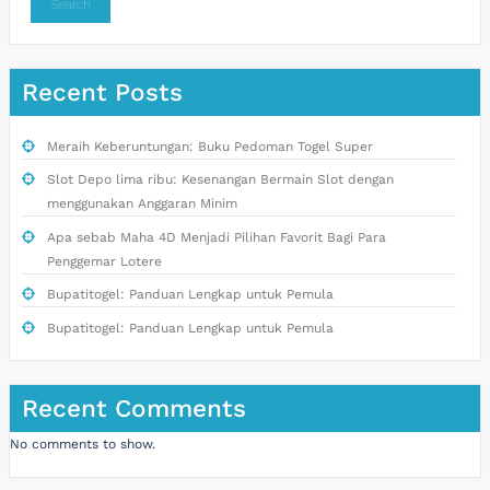
Search
Recent Posts
Meraih Keberuntungan: Buku Pedoman Togel Super
Slot Depo lima ribu: Kesenangan Bermain Slot dengan
menggunakan Anggaran Minim
Apa sebab Maha 4D Menjadi Pilihan Favorit Bagi Para
Penggemar Lotere
Bupatitogel: Panduan Lengkap untuk Pemula
Bupatitogel: Panduan Lengkap untuk Pemula
Recent Comments
No comments to show.