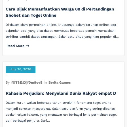
Cara Bijak Memanfaatkan Warga 88 di Pertandingan
Sbobet dan Togel Online
Di dalam alam permainan online, khususnya dalam taruhan online, ada
sejumlah opsi yang bisa dapat membuat beberapa pemain merasakan
terhibur sambil dapat tantangan. Salah satu situs yang kian populer di…
Read More
July 26, 2026
By
fOT8EJXjf0m8ov5
In
Berita Games
Rahasia Perjudian: Menyelami Dunia Rakyat empat D
Dalam kurun waktu beberapa tahun terakhir, fenomena togel online
menjadi sorotan masyarakat. Salah satu platform yang sering dibahas
adalah rakyat4d.com, yang menawarkan berbagai jenis permainan togel
dari berbagai penjuru. Dari…