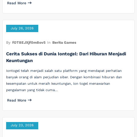
Read More
July 26, 2026
By
fOT8EJXjf0m8ov5
In
Berita Games
Cerita Sukses di Dunia Iontogel: Dari Hiburan Menjadi
Keuntungan
Iontogel telah menjadi salah satu platform yang mendapat perhatian
banyak orang di alam perjudian siber. Dengan kombinasi hiburan dan
kesempatan untuk meraih keuntungan, ion togel menawarkan
pengalaman yang tidak cuma…
Read More
July 23, 2026