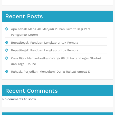
Recent Posts
Apa sebab Maha 4D Menjadi Pilihan Favorit Bagi Para
Penggemar Lotere
Bupatitogel: Panduan Lengkap untuk Pemula
Bupatitogel: Panduan Lengkap untuk Pemula
Cara Bijak Memanfaatkan Warga 88 di Pertandingan Sbobet
dan Togel Online
Rahasia Perjudian: Menyelami Dunia Rakyat empat D
Recent Comments
No comments to show.