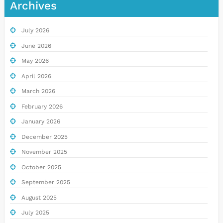
Archives
July 2026
June 2026
May 2026
April 2026
March 2026
February 2026
January 2026
December 2025
November 2025
October 2025
September 2025
August 2025
July 2025