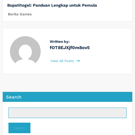
Bupatitogel: Panduan Lengkap untuk Pemula
Berita Games
Written by:
fOT8EJXjf0m8ov5
View All Posts
Search
Search