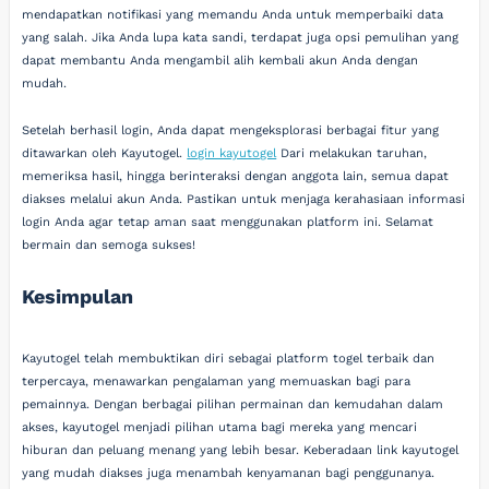
mendapatkan notifikasi yang memandu Anda untuk memperbaiki data
yang salah. Jika Anda lupa kata sandi, terdapat juga opsi pemulihan yang
dapat membantu Anda mengambil alih kembali akun Anda dengan
mudah.
Setelah berhasil login, Anda dapat mengeksplorasi berbagai fitur yang
ditawarkan oleh Kayutogel.
login kayutogel
Dari melakukan taruhan,
memeriksa hasil, hingga berinteraksi dengan anggota lain, semua dapat
diakses melalui akun Anda. Pastikan untuk menjaga kerahasiaan informasi
login Anda agar tetap aman saat menggunakan platform ini. Selamat
bermain dan semoga sukses!
Kesimpulan
Kayutogel telah membuktikan diri sebagai platform togel terbaik dan
terpercaya, menawarkan pengalaman yang memuaskan bagi para
pemainnya. Dengan berbagai pilihan permainan dan kemudahan dalam
akses, kayutogel menjadi pilihan utama bagi mereka yang mencari
hiburan dan peluang menang yang lebih besar. Keberadaan link kayutogel
yang mudah diakses juga menambah kenyamanan bagi penggunanya.