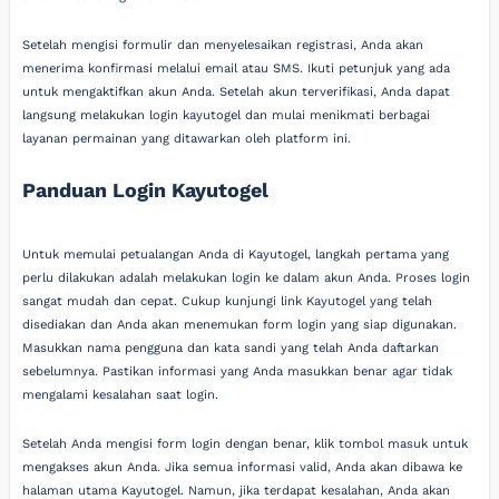
Setelah mengisi formulir dan menyelesaikan registrasi, Anda akan
menerima konfirmasi melalui email atau SMS. Ikuti petunjuk yang ada
untuk mengaktifkan akun Anda. Setelah akun terverifikasi, Anda dapat
langsung melakukan login kayutogel dan mulai menikmati berbagai
layanan permainan yang ditawarkan oleh platform ini.
Panduan Login Kayutogel
Untuk memulai petualangan Anda di Kayutogel, langkah pertama yang
perlu dilakukan adalah melakukan login ke dalam akun Anda. Proses login
sangat mudah dan cepat. Cukup kunjungi link Kayutogel yang telah
disediakan dan Anda akan menemukan form login yang siap digunakan.
Masukkan nama pengguna dan kata sandi yang telah Anda daftarkan
sebelumnya. Pastikan informasi yang Anda masukkan benar agar tidak
mengalami kesalahan saat login.
Setelah Anda mengisi form login dengan benar, klik tombol masuk untuk
mengakses akun Anda. Jika semua informasi valid, Anda akan dibawa ke
halaman utama Kayutogel. Namun, jika terdapat kesalahan, Anda akan