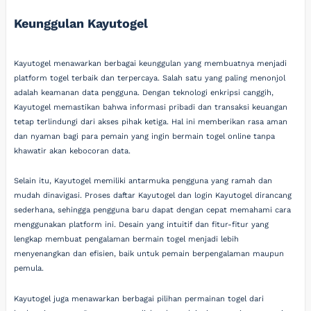
Keunggulan Kayutogel
Kayutogel menawarkan berbagai keunggulan yang membuatnya menjadi
platform togel terbaik dan terpercaya. Salah satu yang paling menonjol
adalah keamanan data pengguna. Dengan teknologi enkripsi canggih,
Kayutogel memastikan bahwa informasi pribadi dan transaksi keuangan
tetap terlindungi dari akses pihak ketiga. Hal ini memberikan rasa aman
dan nyaman bagi para pemain yang ingin bermain togel online tanpa
khawatir akan kebocoran data.
Selain itu, Kayutogel memiliki antarmuka pengguna yang ramah dan
mudah dinavigasi. Proses daftar Kayutogel dan login Kayutogel dirancang
sederhana, sehingga pengguna baru dapat dengan cepat memahami cara
menggunakan platform ini. Desain yang intuitif dan fitur-fitur yang
lengkap membuat pengalaman bermain togel menjadi lebih
menyenangkan dan efisien, baik untuk pemain berpengalaman maupun
pemula.
Kayutogel juga menawarkan berbagai pilihan permainan togel dari