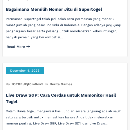
Bagaimana Memilih Nomor Jitu di Supertogel
Permainan Supertogel telah jadi salah satu permainan yang menarik
minat jumlah yang besar individu di Indonesia. Dengan adanya janji-janji
penghargaan besar serta peluang untuk mendapatkan keberuntungan,
banyak pemain yang berkompetisi…
Read More
December 4, 2025
By
fOT8EJXjf0m8ov5
In
Berita Games
Live Draw SGP: Cara Cerdas untuk Memonitor Hasil
Togel
Dalam dunia togel, mengawasi hasil undian secara langsung adalah salah
satu cara terbaik untuk memastikan bahwa Anda tidak melewatkan
momen penting. Live Draw SGP, Live Draw SDY, dan Live Draw…