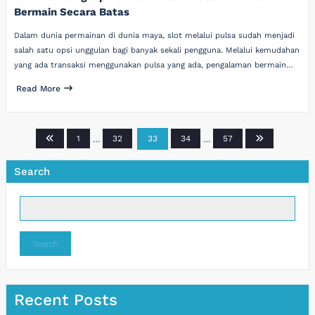
Bermain Secara Batas
Dalam dunia permainan di dunia maya, slot melalui pulsa sudah menjadi
salah satu opsi unggulan bagi banyak sekali pengguna. Melalui kemudahan
yang ada transaksi menggunakan pulsa yang ada, pengalaman bermain…
Read More
Posts
1
…
32
33
34
…
57
pagination
Search
Search
Recent Posts