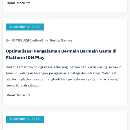
Read More
December 3, 2025
By
fOT8EJXjf0m8ov5
In
Berita Games
Optimalisasi Pengalaman Bermain Bermain Game di
Platform IDN Play
Dalam zaman teknologi masa sekarang, permainan kartu daring semakin
tenar di kalangan kalangan penggemar strategi dan strategi. Salah satu
platform platform yang menghadirkan pengalaman yang menarik yang
menarik ialah situs…
Read More
December 2, 2025