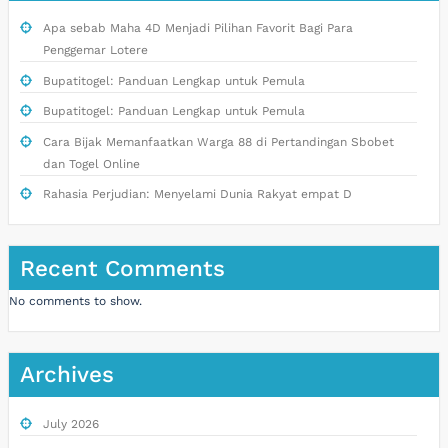
Apa sebab Maha 4D Menjadi Pilihan Favorit Bagi Para
Penggemar Lotere
Bupatitogel: Panduan Lengkap untuk Pemula
Bupatitogel: Panduan Lengkap untuk Pemula
Cara Bijak Memanfaatkan Warga 88 di Pertandingan Sbobet
dan Togel Online
Rahasia Perjudian: Menyelami Dunia Rakyat empat D
Recent Comments
No comments to show.
Archives
July 2026