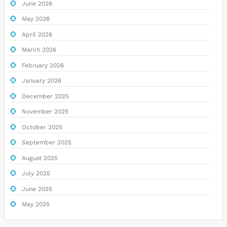
June 2026
May 2026
April 2026
March 2026
February 2026
January 2026
December 2025
November 2025
October 2025
September 2025
August 2025
July 2025
June 2025
May 2025