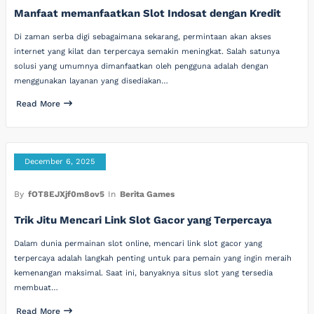
Manfaat memanfaatkan Slot Indosat dengan Kredit
Di zaman serba digi sebagaimana sekarang, permintaan akan akses
internet yang kilat dan terpercaya semakin meningkat. Salah satunya
solusi yang umumnya dimanfaatkan oleh pengguna adalah dengan
menggunakan layanan yang disediakan…
Read More
December 6, 2025
By
fOT8EJXjf0m8ov5
In
Berita Games
Trik Jitu Mencari Link Slot Gacor yang Terpercaya
Dalam dunia permainan slot online, mencari link slot gacor yang
terpercaya adalah langkah penting untuk para pemain yang ingin meraih
kemenangan maksimal. Saat ini, banyaknya situs slot yang tersedia
membuat…
Read More