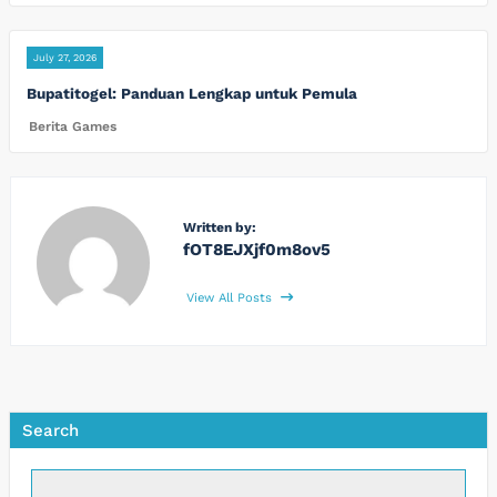
July 27, 2026
Bupatitogel: Panduan Lengkap untuk Pemula
Berita Games
Written by:
fOT8EJXjf0m8ov5
View All Posts
Search