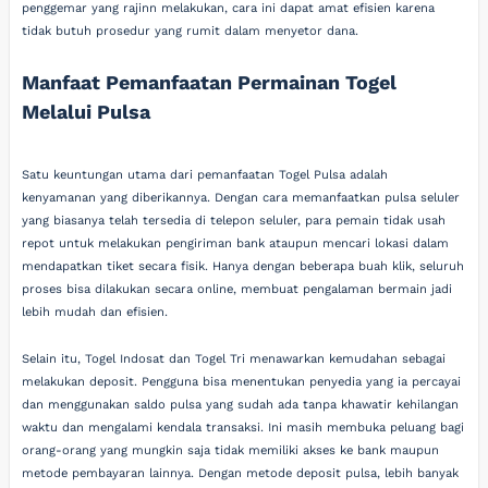
penggemar yang rajinn melakukan, cara ini dapat amat efisien karena
tidak butuh prosedur yang rumit dalam menyetor dana.
Manfaat Pemanfaatan Permainan Togel
Melalui Pulsa
Satu keuntungan utama dari pemanfaatan Togel Pulsa adalah
kenyamanan yang diberikannya. Dengan cara memanfaatkan pulsa seluler
yang biasanya telah tersedia di telepon seluler, para pemain tidak usah
repot untuk melakukan pengiriman bank ataupun mencari lokasi dalam
mendapatkan tiket secara fisik. Hanya dengan beberapa buah klik, seluruh
proses bisa dilakukan secara online, membuat pengalaman bermain jadi
lebih mudah dan efisien.
Selain itu, Togel Indosat dan Togel Tri menawarkan kemudahan sebagai
melakukan deposit. Pengguna bisa menentukan penyedia yang ia percayai
dan menggunakan saldo pulsa yang sudah ada tanpa khawatir kehilangan
waktu dan mengalami kendala transaksi. Ini masih membuka peluang bagi
orang-orang yang mungkin saja tidak memiliki akses ke bank maupun
metode pembayaran lainnya. Dengan metode deposit pulsa, lebih banyak