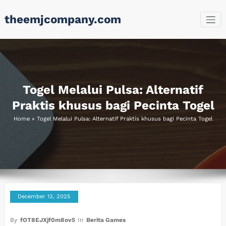
Skip
theemjcompany.com
to
content
Togel Melalui Pulsa: Alternatif
Praktis khusus bagi Pecinta Togel
Home
»
Togel Melalui Pulsa: Alternatif Praktis khusus bagi Pecinta Togel
December 13, 2025
By
fOT8EJXjf0m8ov5
In
Berita Games