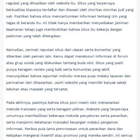
regulasi yang dihasilkan oleh website itu. Situs yang terpercaya
berkualitas biasanya terdaftar dan diawasi oleh otoritas otoritas judi yang
sah. Pastikan bahwa situs mencantumkan informasi tentang izin yang
tegas di beranda itu. Ini tidak hanya memberikan menyediakan jaminan
keamanan tetapi juga membuktikan bahwa situs itu bekerja dengan
pedoman yang telah ditetapkan.
Kemudian, cermati reputasi situs dari ulasan serta komentar yang
diberikan oleh pemain lain. Kamu dapat menelusuri informasi di forum
atau grup sosial yang diskusikan tentang kuda slot. Situs yang pasti
punya beragam review yang baik serta komunitas yang aktif,
menunjukkan bahwa sejumlah individu merasa puas melalui layanan dan
permainan dari ditawarkan. Jauhi website yang memiliki banyak sekali
keluhan atau masalah yang tercatat.
Pada akhirnya, pastinya bahwa situs poni mesin slot menawarkan
metode transaksi yang serta beragam pilihan. Website yang terpercaya
umumnya memfasilitasi beberapa metode penyetoran serta penarikan,
serta menjamin ketahanan transaksi keuangan melalui pengaman
informasi. Periksa pula lama pemrosesan untuk penarikan dana dan
kebijakan mengenai insentif atau promosi yang mereka sendiri. Ini semua