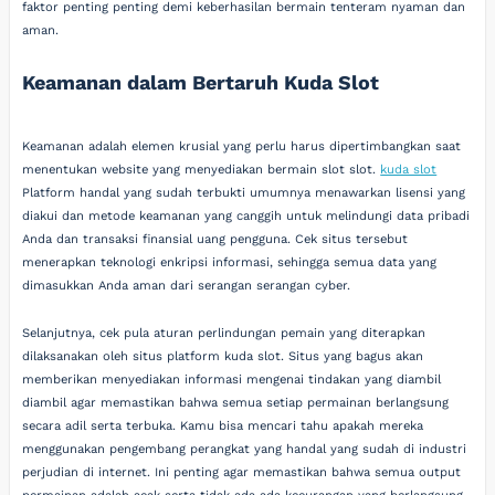
faktor penting penting demi keberhasilan bermain tenteram nyaman dan
aman.
Keamanan dalam Bertaruh Kuda Slot
Keamanan adalah elemen krusial yang perlu harus dipertimbangkan saat
menentukan website yang menyediakan bermain slot slot.
kuda slot
Platform handal yang sudah terbukti umumnya menawarkan lisensi yang
diakui dan metode keamanan yang canggih untuk melindungi data pribadi
Anda dan transaksi finansial uang pengguna. Cek situs tersebut
menerapkan teknologi enkripsi informasi, sehingga semua data yang
dimasukkan Anda aman dari serangan serangan cyber.
Selanjutnya, cek pula aturan perlindungan pemain yang diterapkan
dilaksanakan oleh situs platform kuda slot. Situs yang bagus akan
memberikan menyediakan informasi mengenai tindakan yang diambil
diambil agar memastikan bahwa semua setiap permainan berlangsung
secara adil serta terbuka. Kamu bisa mencari tahu apakah mereka
menggunakan pengembang perangkat yang handal yang sudah di industri
perjudian di internet. Ini penting agar memastikan bahwa semua output