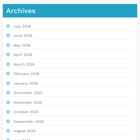
Archives
July 2026
June 2026
May 2026
April 2026
March 2026
February 2026
January 2026
December 2025
November 2025
October 2025
September 2025
August 2025