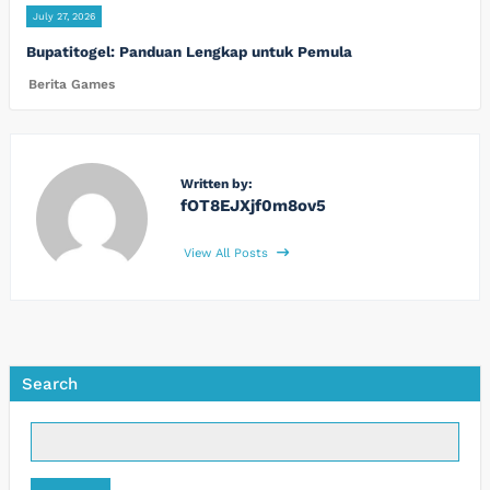
July 27, 2026
Bupatitogel: Panduan Lengkap untuk Pemula
Berita Games
Written by:
fOT8EJXjf0m8ov5
View All Posts
Search