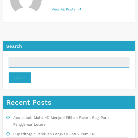
View All Posts
Search
Search
Recent Posts
Apa sebab Maha 4D Menjadi Pilihan Favorit Bagi Para
Penggemar Lotere
Bupatitogel: Panduan Lengkap untuk Pemula