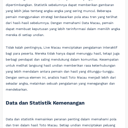
dipertimbangkan. Statistik sebelumnya dapat memberikan gambaran
yang lebih jelas tentang angka-angka yang sering muncul. Beberapa
pemain menggunakan strategi berdasarkan pola atau tren yang terlihat
dari hasil-hasil sebelumnya. Dengan memahami Data Macau, pemain
dapat membuat keputusan yang lebih terinformasi dalam memilih angka
mereka di setiap undian.
Tidak kalah pentingnya, Live Macau menciptakan pengalaman interaktif
bagi para peserta. Mereka tidak hanya dapat menunggu hasil, tetapi juga
berbagi pendapat dan saling mendukung dalam komunitas. Kesempatan
untuk melihat langsung hasil undian memberikan rasa keterhubungan
yang lebih mendalam antara pemain dan hasil yang ditunggu-tunggu.
Dengan semua elemen ini, analisis hasil Toto Macau menjadi lebih dari
sekadar angka, melainkan sebuah pengalaman yang menegangkan dan
mendebarkan.
Data dan Statistik Kemenangan
Data dan statistik memainkan peranan penting dalam memahami pola
dan tren dalam hasil Toto Macau. Setiap undian menciptakan peluang