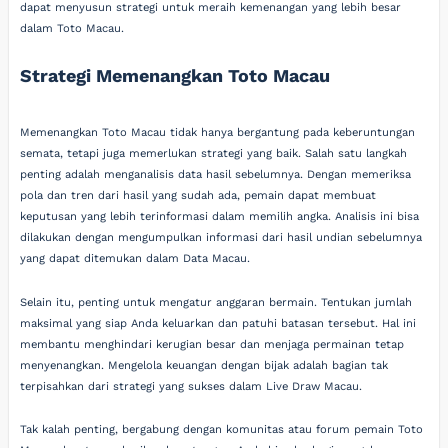
dapat menyusun strategi untuk meraih kemenangan yang lebih besar
dalam Toto Macau.
Strategi Memenangkan Toto Macau
Memenangkan Toto Macau tidak hanya bergantung pada keberuntungan
semata, tetapi juga memerlukan strategi yang baik. Salah satu langkah
penting adalah menganalisis data hasil sebelumnya. Dengan memeriksa
pola dan tren dari hasil yang sudah ada, pemain dapat membuat
keputusan yang lebih terinformasi dalam memilih angka. Analisis ini bisa
dilakukan dengan mengumpulkan informasi dari hasil undian sebelumnya
yang dapat ditemukan dalam Data Macau.
Selain itu, penting untuk mengatur anggaran bermain. Tentukan jumlah
maksimal yang siap Anda keluarkan dan patuhi batasan tersebut. Hal ini
membantu menghindari kerugian besar dan menjaga permainan tetap
menyenangkan. Mengelola keuangan dengan bijak adalah bagian tak
terpisahkan dari strategi yang sukses dalam Live Draw Macau.
Tak kalah penting, bergabung dengan komunitas atau forum pemain Toto