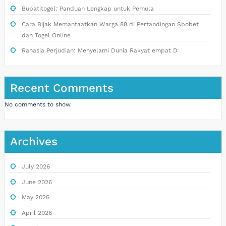
Bupatitogel: Panduan Lengkap untuk Pemula
Cara Bijak Memanfaatkan Warga 88 di Pertandingan Sbobet
dan Togel Online
Rahasia Perjudian: Menyelami Dunia Rakyat empat D
Recent Comments
No comments to show.
Archives
July 2026
June 2026
May 2026
April 2026