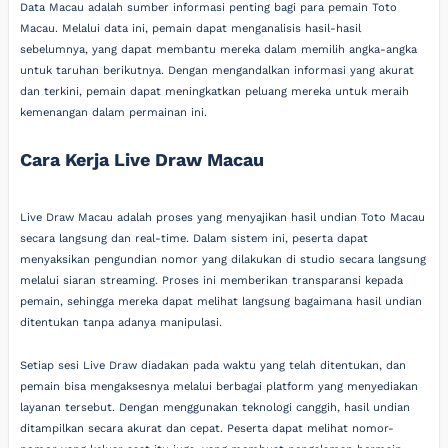
Data Macau adalah sumber informasi penting bagi para pemain Toto
Macau. Melalui data ini, pemain dapat menganalisis hasil-hasil
sebelumnya, yang dapat membantu mereka dalam memilih angka-angka
untuk taruhan berikutnya. Dengan mengandalkan informasi yang akurat
dan terkini, pemain dapat meningkatkan peluang mereka untuk meraih
kemenangan dalam permainan ini.
Cara Kerja Live Draw Macau
Live Draw Macau adalah proses yang menyajikan hasil undian Toto Macau
secara langsung dan real-time. Dalam sistem ini, peserta dapat
menyaksikan pengundian nomor yang dilakukan di studio secara langsung
melalui siaran streaming. Proses ini memberikan transparansi kepada
pemain, sehingga mereka dapat melihat langsung bagaimana hasil undian
ditentukan tanpa adanya manipulasi.
Setiap sesi Live Draw diadakan pada waktu yang telah ditentukan, dan
pemain bisa mengaksesnya melalui berbagai platform yang menyediakan
layanan tersebut. Dengan menggunakan teknologi canggih, hasil undian
ditampilkan secara akurat dan cepat. Peserta dapat melihat nomor-