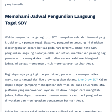
yang tersedia.
Memahami Jadwal Pengundian Langsung
Togel SDY
Waktu pengundian langsung toto SDY merupakan sebuah informasi yang
krusial untuk pemain togel. Biasanya, pengundian langsung ini diadakan
diselenggarakan secara berkala pada hari tertentu. Untuk toto SDY,
pengundian langsung biasanya dilakukan setiap, memberikan peluang bagi
pemain untuk menyaksikan hasil undian secara real-time. Mengenal
jadwal ini sangat membantu untuk merencanakan taruhan Anda.
Bagi siapa saja yang ingin berpartisipasi, perlu untuk memperhatikan
waktu serta tanggal dari live draw yang akan datang.
Live Draw SDY
Kalian
dapat dengan gampang mendapatkan informasi ini pada situs resmi atau
platform yang menawarkan layanan live draw. Dengan cara mengetahui
jadwal, kalian dapat merasakan momen menarik saat hasil pengundian
dinyatakan dan meningkatkan pengalaman bermain Anda.
Selain itu, banyak sekali website serta aplikasi seluler pun memberikan