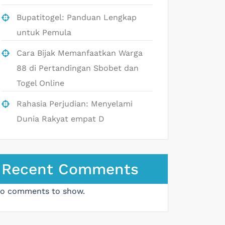
Bupatitogel: Panduan Lengkap
untuk Pemula
Cara Bijak Memanfaatkan Warga
88 di Pertandingan Sbobet dan
Togel Online
Rahasia Perjudian: Menyelami
Dunia Rakyat empat D
Recent Comments
o comments to show.