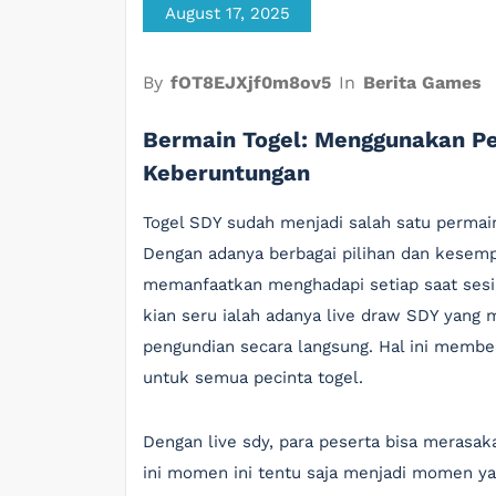
August 17, 2025
By
fOT8EJXjf0m8ov5
In
Berita Games
Bermain Togel: Menggunakan Pe
Keberuntungan
Togel SDY sudah menjadi salah satu permain
Dengan adanya berbagai pilihan dan kesemp
memanfaatkan menghadapi setiap saat sesi
kian seru ialah adanya live draw SDY yang
pengundian secara langsung. Hal ini member
untuk semua pecinta togel.
Dengan live sdy, para peserta bisa merasa
ini momen ini tentu saja menjadi momen yang