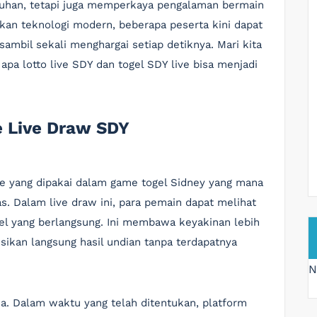
uhan, tetapi juga memperkaya pengalaman bermain
an teknologi modern, beberapa peserta kini dapat
mbil sekali menghargai setiap detiknya. Mari kita
apa lotto live SDY dan togel SDY live bisa menjadi
 Live Draw SDY
 yang dipakai dalam game togel Sidney yang mana
s. Dalam live draw ini, para pemain dapat melihat
gel yang berlangsung. Ini membawa keyakinan lebih
ikan langsung hasil undian tanpa terdapatnya
N
na. Dalam waktu yang telah ditentukan, platform