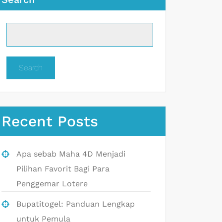
Search
Recent Posts
Apa sebab Maha 4D Menjadi
Pilihan Favorit Bagi Para
Penggemar Lotere
Bupatitogel: Panduan Lengkap
untuk Pemula