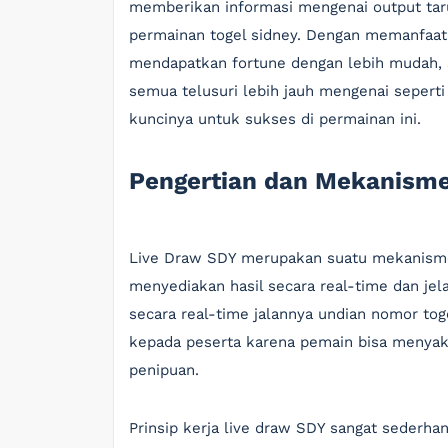
memberikan informasi mengenai output tar
permainan togel sidney. Dengan memanfaatk
mendapatkan fortune dengan lebih mudah, sa
semua telusuri lebih jauh mengenai seperti 
kuncinya untuk sukses di permainan ini.
Pengertian dan Mekanisme
Live Draw SDY merupakan suatu mekanisme
menyediakan hasil secara real-time dan jela
secara real-time jalannya undian nomor to
kepada peserta karena pemain bisa menyaks
penipuan.
Prinsip kerja live draw SDY sangat sederha