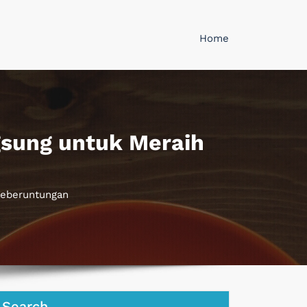
Home
sung untuk Meraih
Keberuntungan
Search