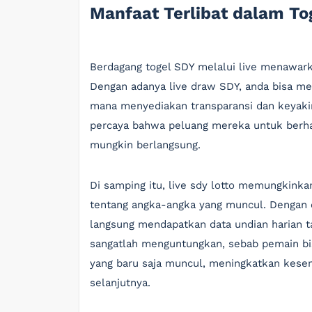
Manfaat Terlibat dalam To
Berdagang togel SDY melalui live menawarka
Dengan adanya live draw SDY, anda bisa me
mana menyediakan transparansi dan keyakin
percaya bahwa peluang mereka untuk berhas
mungkin berlangsung.
Di samping itu, live sdy lotto memungkink
tentang angka-angka yang muncul. Dengan c
langsung mendapatkan data undian harian 
sangatlah menguntungkan, sebab pemain bisa
yang baru saja muncul, meningkatkan kes
selanjutnya.