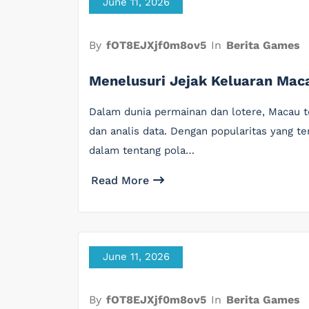
June 11, 2026
By
fOT8EJXjf0m8ov5
In
Berita Games
Menelusuri Jejak Keluaran Mac
Dalam dunia permainan dan lotere, Macau t
dan analis data. Dengan popularitas yang t
dalam tentang pola…
Read More
June 11, 2026
By
fOT8EJXjf0m8ov5
In
Berita Games