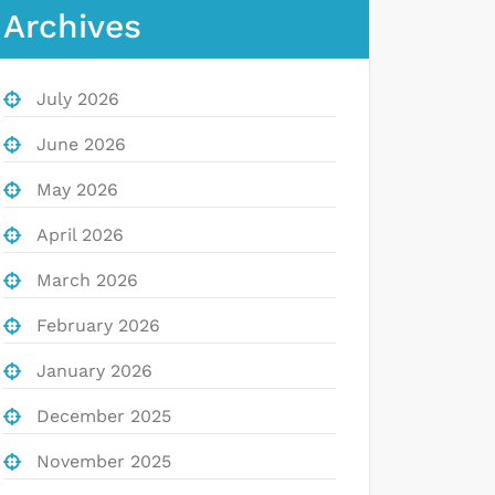
Archives
July 2026
June 2026
May 2026
April 2026
March 2026
February 2026
January 2026
December 2025
November 2025