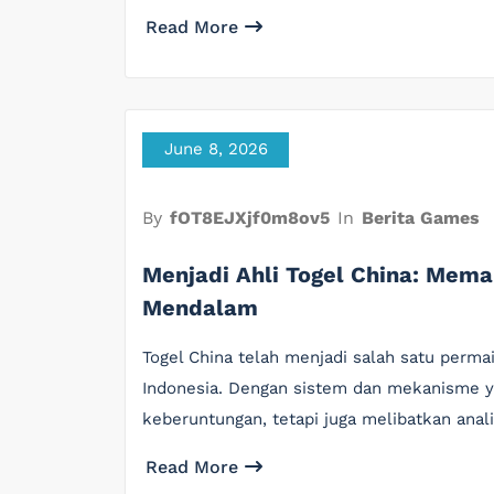
Read More
June 8, 2026
By
fOT8EJXjf0m8ov5
In
Berita Games
Menjadi Ahli Togel China: Mem
Mendalam
Togel China telah menjadi salah satu perma
Indonesia. Dengan sistem dan mekanisme ya
keberuntungan, tetapi juga melibatkan anal
Read More