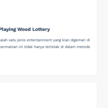
Playing Wood Lottery
lah satu jenis entertainment yang kian digemari di
ermainan ini tidak hanya terletak di dalam metode