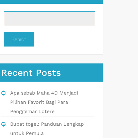
Search
Recent Posts
Apa sebab Maha 4D Menjadi
Pilihan Favorit Bagi Para
Penggemar Lotere
Bupatitogel: Panduan Lengkap
untuk Pemula