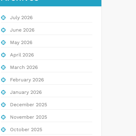
July 2026
June 2026
May 2026
April 2026
March 2026
February 2026
January 2026
December 2025
November 2025
October 2025