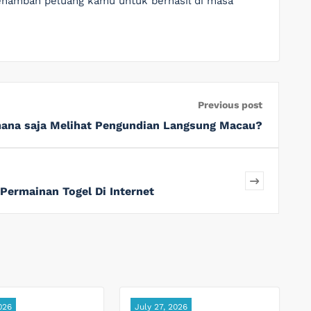
enambah peluang kamu untuk berhasil di masa
Previous post
mana saja Melihat Pengundian Langsung Macau?
ermainan Togel Di Internet
026
July 27, 2026