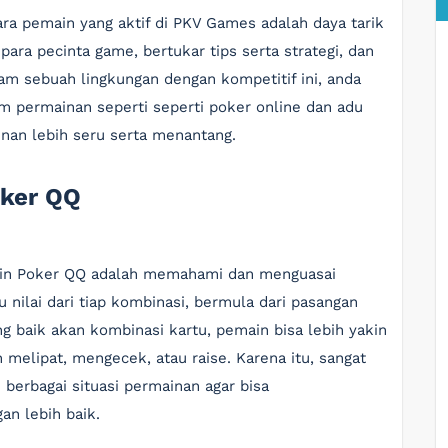
ra pemain yang aktif di PKV Games adalah daya tarik
para pecinta game, bertukar tips serta strategi, dan
lam sebuah lingkungan dengan kompetitif ini, anda
permainan seperti seperti poker online dan adu
inan lebih seru serta menantang.
oker QQ
main Poker QQ adalah memahami dan menguasai
 nilai dari tiap kombinasi, bermula dari pasangan
ng baik akan kombinasi kartu, pemain bisa lebih yakin
 melipat, mengecek, atau raise. Karena itu, sangat
 berbagai situasi permainan agar bisa
an lebih baik.