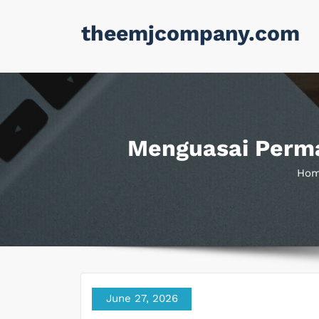
Skip
theemjcompany.com
to
content
Menguasai Perma
Ho
June 27, 2026