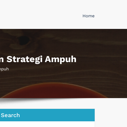
Home
n Strategi Ampuh
mpuh
Search