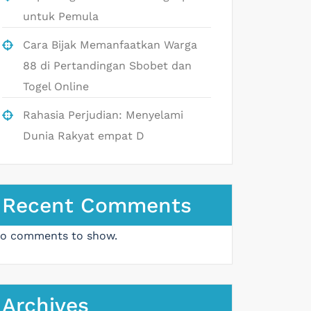
untuk Pemula
Cara Bijak Memanfaatkan Warga
88 di Pertandingan Sbobet dan
Togel Online
Rahasia Perjudian: Menyelami
Dunia Rakyat empat D
Recent Comments
o comments to show.
Archives