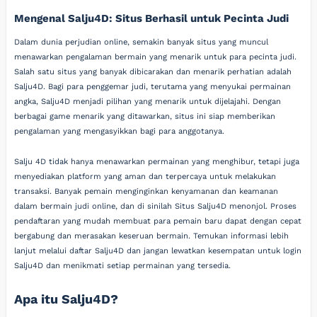
Mengenal Salju4D: Situs Berhasil untuk Pecinta Judi
Dalam dunia perjudian online, semakin banyak situs yang muncul
menawarkan pengalaman bermain yang menarik untuk para pecinta judi.
Salah satu situs yang banyak dibicarakan dan menarik perhatian adalah
Salju4D. Bagi para penggemar judi, terutama yang menyukai permainan
angka, Salju4D menjadi pilihan yang menarik untuk dijelajahi. Dengan
berbagai game menarik yang ditawarkan, situs ini siap memberikan
pengalaman yang mengasyikkan bagi para anggotanya.
Salju 4D tidak hanya menawarkan permainan yang menghibur, tetapi juga
menyediakan platform yang aman dan terpercaya untuk melakukan
transaksi. Banyak pemain menginginkan kenyamanan dan keamanan
dalam bermain judi online, dan di sinilah Situs Salju4D menonjol. Proses
pendaftaran yang mudah membuat para pemain baru dapat dengan cepat
bergabung dan merasakan keseruan bermain. Temukan informasi lebih
lanjut melalui daftar Salju4D dan jangan lewatkan kesempatan untuk login
Salju4D dan menikmati setiap permainan yang tersedia.
Apa itu Salju4D?