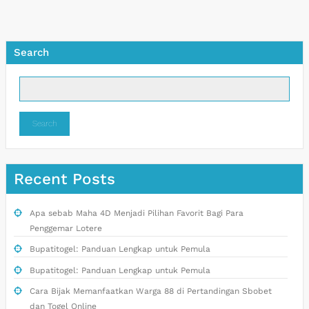
Search
Search
Recent Posts
Apa sebab Maha 4D Menjadi Pilihan Favorit Bagi Para
Penggemar Lotere
Bupatitogel: Panduan Lengkap untuk Pemula
Bupatitogel: Panduan Lengkap untuk Pemula
Cara Bijak Memanfaatkan Warga 88 di Pertandingan Sbobet
dan Togel Online