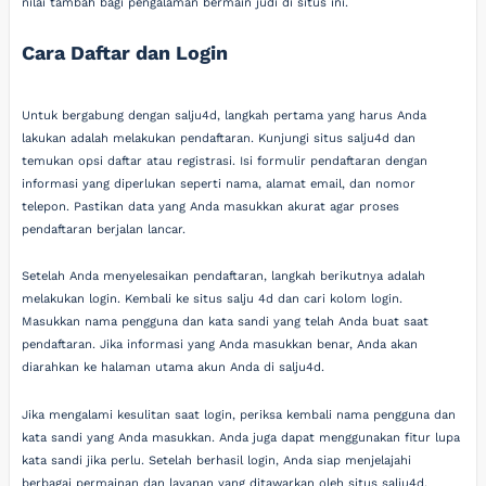
nilai tambah bagi pengalaman bermain judi di situs ini.
Cara Daftar dan Login
Untuk bergabung dengan salju4d, langkah pertama yang harus Anda
lakukan adalah melakukan pendaftaran. Kunjungi situs salju4d dan
temukan opsi daftar atau registrasi. Isi formulir pendaftaran dengan
informasi yang diperlukan seperti nama, alamat email, dan nomor
telepon. Pastikan data yang Anda masukkan akurat agar proses
pendaftaran berjalan lancar.
Setelah Anda menyelesaikan pendaftaran, langkah berikutnya adalah
melakukan login. Kembali ke situs salju 4d dan cari kolom login.
Masukkan nama pengguna dan kata sandi yang telah Anda buat saat
pendaftaran. Jika informasi yang Anda masukkan benar, Anda akan
diarahkan ke halaman utama akun Anda di salju4d.
Jika mengalami kesulitan saat login, periksa kembali nama pengguna dan
kata sandi yang Anda masukkan. Anda juga dapat menggunakan fitur lupa
kata sandi jika perlu. Setelah berhasil login, Anda siap menjelajahi
berbagai permainan dan layanan yang ditawarkan oleh situs salju4d.