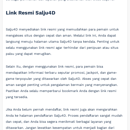
Link Resmi Salju4D
Salju4D menyediakan link resmi yang memudahkan para pemain untuk
mengakses situs dengan cepat dan aman. Melalui link ini, Anda dapat
langsung menuju halaman utama Salju4D tanpa kendala. Penting untuk
selalu menggunakan link resmi agar terhindar dari penipuan atau situs
palsu yang dapat merugikan.
Selain itu, dengan menggunakan link resmi, para pemain bisa
mendapatkan informasi terbaru seputar promosi, jackpot, dan game-
game terpopuler yang ditawarkan oleh Salju4D. Akses yang cepat dan
aman sangat penting untuk pengalaman bermain yang menyenangkan.
Pastikan Anda selalu memperbarui bookmark Anda dengan link resmi
yang tersedia.
Jika Anda belum pernah mendaftar, link resmi juga akan mengarahkan
Anda ke halaman pendaftaran Salju4D. Proses pendaftaran sangat mudah
dan cepat, dan Anda bisa segera menikmati berbagai layanan yang
ditawarkan. Jangan lewatkan kesempatan untuk menjadi bagian dari