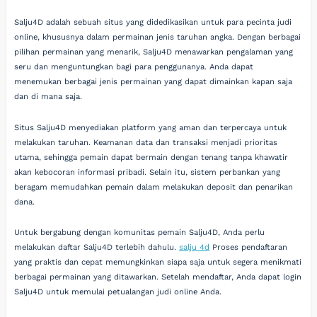
Salju4D adalah sebuah situs yang didedikasikan untuk para pecinta judi
online, khususnya dalam permainan jenis taruhan angka. Dengan berbagai
pilihan permainan yang menarik, Salju4D menawarkan pengalaman yang
seru dan menguntungkan bagi para penggunanya. Anda dapat
menemukan berbagai jenis permainan yang dapat dimainkan kapan saja
dan di mana saja.
Situs Salju4D menyediakan platform yang aman dan terpercaya untuk
melakukan taruhan. Keamanan data dan transaksi menjadi prioritas
utama, sehingga pemain dapat bermain dengan tenang tanpa khawatir
akan kebocoran informasi pribadi. Selain itu, sistem perbankan yang
beragam memudahkan pemain dalam melakukan deposit dan penarikan
dana.
Untuk bergabung dengan komunitas pemain Salju4D, Anda perlu
melakukan daftar Salju4D terlebih dahulu.
salju 4d
Proses pendaftaran
yang praktis dan cepat memungkinkan siapa saja untuk segera menikmati
berbagai permainan yang ditawarkan. Setelah mendaftar, Anda dapat login
Salju4D untuk memulai petualangan judi online Anda.