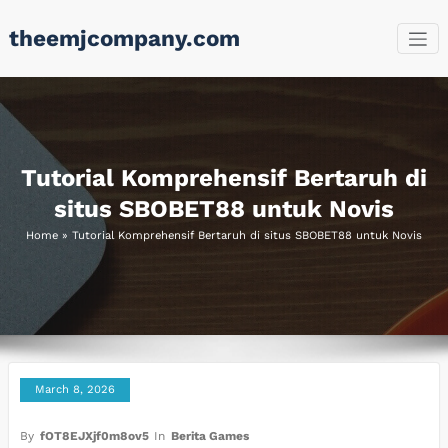
Skip
theemjcompany.com
to
content
Tutorial Komprehensif Bertaruh di
situs SBOBET88 untuk Novis
Home
»
Tutorial Komprehensif Bertaruh di situs SBOBET88 untuk Novis
March 8, 2026
By
fOT8EJXjf0m8ov5
In
Berita Games