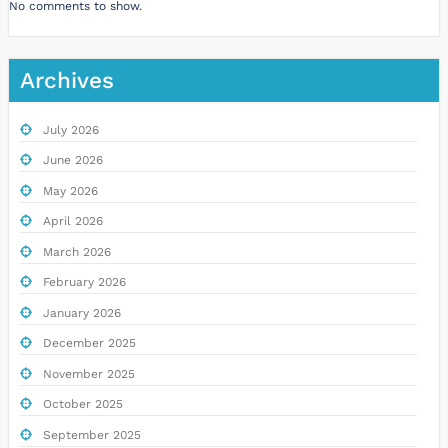
No comments to show.
Archives
July 2026
June 2026
May 2026
April 2026
March 2026
February 2026
January 2026
December 2025
November 2025
October 2025
September 2025