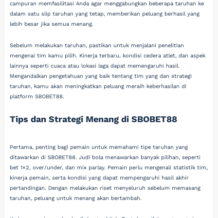
campuran memfasilitasi Anda agar menggabungkan beberapa taruhan ke
dalam satu slip taruhan yang tetap, memberikan peluang berhasil yang
lebih besar jika semua menang.
Sebelum melakukan taruhan, pastikan untuk menjalani penelitian
mengenai tim kamu pilih. Kinerja terbaru, kondisi cedera atlet, dan aspek
lainnya seperti cuaca atau lokasi laga dapat memengaruhi hasil.
Mengandalkan pengetahuan yang baik tentang tim yang dan strategi
taruhan, kamu akan meningkatkan peluang meraih keberhasilan di
platform SBOBET88.
Tips dan Strategi Menang di SBOBET88
Pertama, penting bagi pemain untuk memahami tipe taruhan yang
ditawarkan di SBOBET88. Judi bola menawarkan banyak pilihan, seperti
bet 1×2, over/under, dan mix parlay. Pemain perlu mengenali statistik tim,
kinerja pemain, serta kondisi yang dapat mempengaruhi hasil akhir
pertandingan. Dengan melakukan riset menyeluruh sebelum memasang
taruhan, peluang untuk menang akan bertambah.