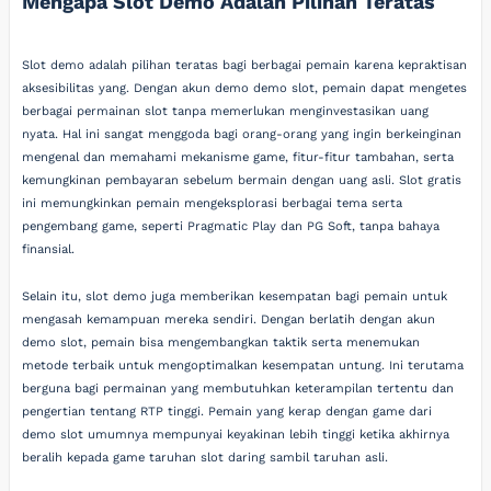
Mengapa Slot Demo Adalah Pilihan Teratas
Slot demo adalah pilihan teratas bagi berbagai pemain karena kepraktisan
aksesibilitas yang. Dengan akun demo demo slot, pemain dapat mengetes
berbagai permainan slot tanpa memerlukan menginvestasikan uang
nyata. Hal ini sangat menggoda bagi orang-orang yang ingin berkeinginan
mengenal dan memahami mekanisme game, fitur-fitur tambahan, serta
kemungkinan pembayaran sebelum bermain dengan uang asli. Slot gratis
ini memungkinkan pemain mengeksplorasi berbagai tema serta
pengembang game, seperti Pragmatic Play dan PG Soft, tanpa bahaya
finansial.
Selain itu, slot demo juga memberikan kesempatan bagi pemain untuk
mengasah kemampuan mereka sendiri. Dengan berlatih dengan akun
demo slot, pemain bisa mengembangkan taktik serta menemukan
metode terbaik untuk mengoptimalkan kesempatan untung. Ini terutama
berguna bagi permainan yang membutuhkan keterampilan tertentu dan
pengertian tentang RTP tinggi. Pemain yang kerap dengan game dari
demo slot umumnya mempunyai keyakinan lebih tinggi ketika akhirnya
beralih kepada game taruhan slot daring sambil taruhan asli.