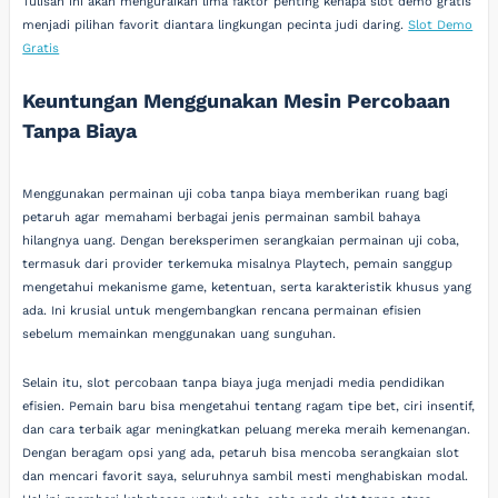
Tulisan ini akan menguraikan lima faktor penting kenapa slot demo gratis
menjadi pilihan favorit diantara lingkungan pecinta judi daring.
Slot Demo
Gratis
Keuntungan Menggunakan Mesin Percobaan
Tanpa Biaya
Menggunakan permainan uji coba tanpa biaya memberikan ruang bagi
petaruh agar memahami berbagai jenis permainan sambil bahaya
hilangnya uang. Dengan bereksperimen serangkaian permainan uji coba,
termasuk dari provider terkemuka misalnya Playtech, pemain sanggup
mengetahui mekanisme game, ketentuan, serta karakteristik khusus yang
ada. Ini krusial untuk mengembangkan rencana permainan efisien
sebelum memainkan menggunakan uang sunguhan.
Selain itu, slot percobaan tanpa biaya juga menjadi media pendidikan
efisien. Pemain baru bisa mengetahui tentang ragam tipe bet, ciri insentif,
dan cara terbaik agar meningkatkan peluang mereka meraih kemenangan.
Dengan beragam opsi yang ada, petaruh bisa mencoba serangkaian slot
dan mencari favorit saya, seluruhnya sambil mesti menghabiskan modal.