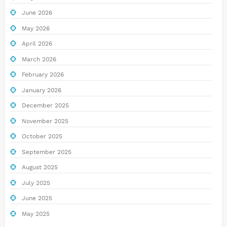
June 2026
May 2026
April 2026
March 2026
February 2026
January 2026
December 2025
November 2025
October 2025
September 2025
August 2025
July 2025
June 2025
May 2025