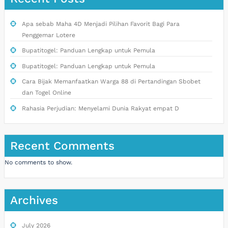
Apa sebab Maha 4D Menjadi Pilihan Favorit Bagi Para
Penggemar Lotere
Bupatitogel: Panduan Lengkap untuk Pemula
Bupatitogel: Panduan Lengkap untuk Pemula
Cara Bijak Memanfaatkan Warga 88 di Pertandingan Sbobet
dan Togel Online
Rahasia Perjudian: Menyelami Dunia Rakyat empat D
Recent Comments
No comments to show.
Archives
July 2026