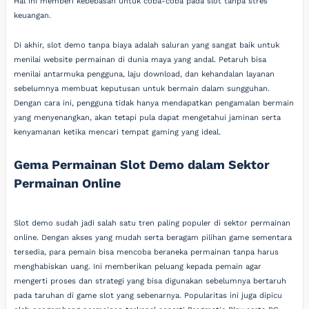
Hal ini memberi kebebasan untuk coba-coba pada slot tanpa stres
keuangan.
Di akhir, slot demo tanpa biaya adalah saluran yang sangat baik untuk
menilai website permainan di dunia maya yang andal. Petaruh bisa
menilai antarmuka pengguna, laju download, dan kehandalan layanan
sebelumnya membuat keputusan untuk bermain dalam sungguhan.
Dengan cara ini, pengguna tidak hanya mendapatkan pengamalan bermain
yang menyenangkan, akan tetapi pula dapat mengetahui jaminan serta
kenyamanan ketika mencari tempat gaming yang ideal.
Gema Permainan Slot Demo dalam Sektor
Permainan Online
Slot demo sudah jadi salah satu tren paling populer di sektor permainan
online. Dengan akses yang mudah serta beragam pilihan game sementara
tersedia, para pemain bisa mencoba beraneka permainan tanpa harus
menghabiskan uang. Ini memberikan peluang kepada pemain agar
mengerti proses dan strategi yang bisa digunakan sebelumnya bertaruh
pada taruhan di game slot yang sebenarnya. Popularitas ini juga dipicu