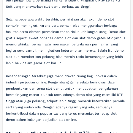
oleh pengembang permainan terkenal seperti Pragmatic Play serta PG
Soft yang menawarkan slot demo berkualitas tinggi.
Selama beberapa waktu terakhir, permintaan akan akun demo slot
semakin meningkat, karena para pemain bisa menggunakan berbagai
fasilitas serta elemen permainan tanpa risiko kehilangan uang. Demo slot
gratis seperti sweet bonanza demo slot dan slot demo gates of olympus
memungkinkan pemain agar merasakan pengalaman permainan yang
begitu seru sambil meningkatkan keterampilan mereka. Selain itu, demo
slot pun memberikan peluang bisa meraih rasio kemenangan yang lebih
lebih baik dalam gacor slot hari ini.
Kecenderungan tersebut juga menciptakan ruang bagi inovasi dalam
industri perjudian online. Pengembang game selalu berinovasi dalam
pembentukan dan tema slot demo, untuk mendapatkan pengalaman
bermain yang menarik untuk user. Adanya demo slot yang memiliki RTP
tinggi atau juga peluang jackpot lebih tinggi menarik ketertarikan pemula
serta yang sudah ada. Dengan adanya ragam yang ada, semuanya
berkontribusi dalam popularitas yang terus menanjak terhadap slot
demo dalam kalangan perjudian slot online.