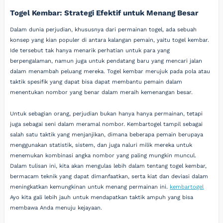
Togel Kembar: Strategi Efektif untuk Menang Besar
Dalam dunia perjudian, khususnya dari permainan togel, ada sebuah
konsep yang kian populer di antara kalangan pemain, yaitu togel kembar.
Ide tersebut tak hanya menarik perhatian untuk para yang
berpengalaman, namun juga untuk pendatang baru yang mencari jalan
dalam menambah peluang mereka. Togel kembar merujuk pada pola atau
taktik spesifik yang dapat bisa dapat membantu pemain dalam
menentukan nombor yang benar dalam meraih kemenangan besar.
Untuk sebagian orang, perjudian bukan hanya hanya permainan, tetapi
juga sebagai seni dalam meramal nombor. Kembartogel tampil sebagai
salah satu taktik yang menjanjikan, dimana beberapa pemain berupaya
menggunakan statistik, sistem, dan juga naluri milik mereka untuk
menemukan kombinasi angka nombor yang paling mungkin muncul.
Dalam tulisan ini, kita akan mengulas lebih dalam tentang togel kembar,
bermacam teknik yang dapat dimanfaatkan, serta kiat dan deviasi dalam
meningkatkan kemungkinan untuk menang permainan ini.
kembartogel
Ayo kita gali lebih jauh untuk mendapatkan taktik ampuh yang bisa
membawa Anda menuju kejayaan.