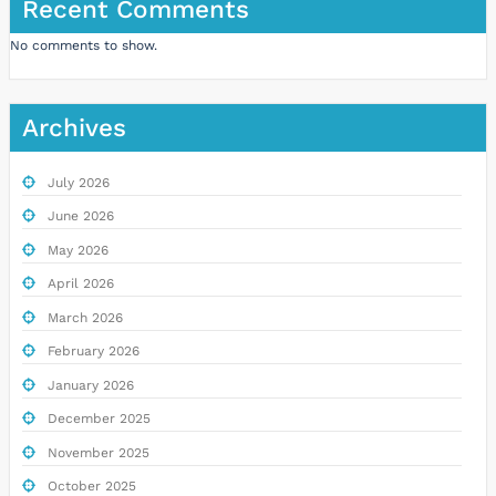
Recent Comments
No comments to show.
Archives
July 2026
June 2026
May 2026
April 2026
March 2026
February 2026
January 2026
December 2025
November 2025
October 2025