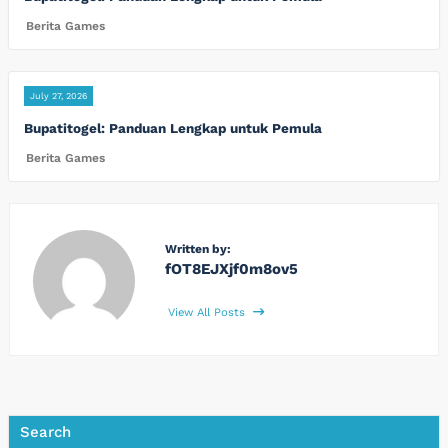
Berita Games
July 27, 2026
Bupatitogel: Panduan Lengkap untuk Pemula
Berita Games
Written by:
fOT8EJXjf0m8ov5
View All Posts
Search