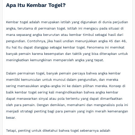
Apa Itu Kembar Togel?
Kembar togel adalah merupakan istilah yang digunakan di dunia perjudian
angka, terutama di permainan togel. Istilah ini mengacu pada situasi di
mana sepasang angka berurutan atau kembar timbul sebagai hasil dari
pengundian. Contohnya, jika hasil undian menunjukkan angka 45 dan 46,
itu hal itu dapat dianggap sebagai kembar togel. Fenomena ini memikat
banyak pemain karena kesempatan dan taktik yang bisa diterapkan untuk
meningkatkan kemungkinan memperoleh angka yang tepat.
Dalam permainan togel, banyak pemain percaya bahwa angka kembar
memiliki kemunculan untuk muncul dalam pengundian, dan mereka
sering memasukkan angka-angka ini ke dalam pilihan mereka. Konsep di
balik kembar togel sering kali mengindikasikan bahwa angka kembar
dapat menawarkan sinyal atau pola tertentu yang dapat dimanfaatkan
oleh para pemain. Dengan demikian, memahami dan menganalisis pola ini
menjadi strategi penting bagi para pemain yang ingin meraih kemenangan
besar.
Tetapi, penting untuk diketahui bahwa togel sebenarnya adalah