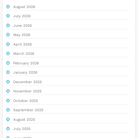
August 2026
July 2026
June 2026
May 2026
April 2026
March 2026
February 2026
January 2026
December 2025
November 2025
October 2025
September 2025
August 2025
July 2025