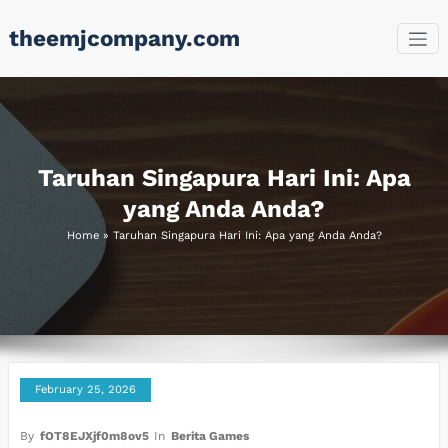
Skip
theemjcompany.com
to
content
Taruhan Singapura Hari Ini: Apa
yang Anda Anda?
Home
»
Taruhan Singapura Hari Ini: Apa yang Anda Anda?
February 25, 2026
By
fOT8EJXjf0m8ov5
In
Berita Games