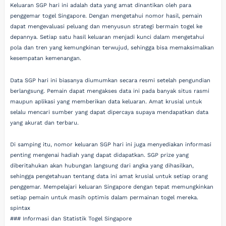
Keluaran SGP hari ini adalah data yang amat dinantikan oleh para
penggemar togel Singapore. Dengan mengetahui nomor hasil, pemain
dapat mengevaluasi peluang dan menyusun strategi bermain togel ke
depannya. Setiap satu hasil keluaran menjadi kunci dalam mengetahui
pola dan tren yang kemungkinan terwujud, sehingga bisa memaksimalkan
kesempatan kemenangan.
Data SGP hari ini biasanya diumumkan secara resmi setelah pengundian
berlangsung. Pemain dapat mengakses data ini pada banyak situs rasmi
maupun aplikasi yang memberikan data keluaran. Amat krusial untuk
selalu mencari sumber yang dapat dipercaya supaya mendapatkan data
yang akurat dan terbaru.
Di samping itu, nomor keluaran SGP hari ini juga menyediakan informasi
penting mengenai hadiah yang dapat didapatkan. SGP prize yang
diberitahukan akan hubungan langsung dari angka yang dihasilkan,
sehingga pengetahuan tentang data ini amat krusial untuk setiap orang
penggemar. Mempelajari keluaran Singapore dengan tepat memungkinkan
setiap pemain untuk masih optimis dalam permainan togel mereka.
spintax
### Informasi dan Statistik Togel Singapore