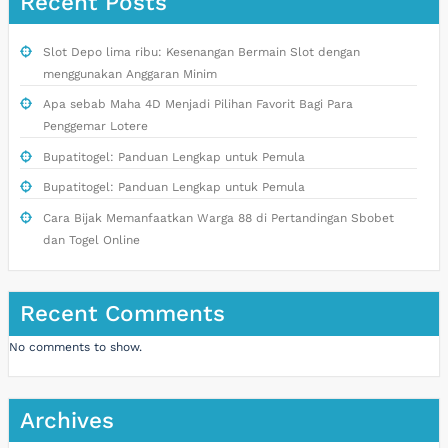
Recent Posts
Slot Depo lima ribu: Kesenangan Bermain Slot dengan
menggunakan Anggaran Minim
Apa sebab Maha 4D Menjadi Pilihan Favorit Bagi Para
Penggemar Lotere
Bupatitogel: Panduan Lengkap untuk Pemula
Bupatitogel: Panduan Lengkap untuk Pemula
Cara Bijak Memanfaatkan Warga 88 di Pertandingan Sbobet
dan Togel Online
Recent Comments
No comments to show.
Archives