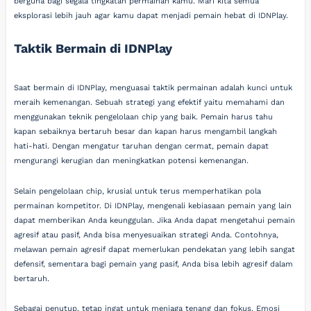
berguna bagi segala tingkatan permainan kamu. Mari kita semua
eksplorasi lebih jauh agar kamu dapat menjadi pemain hebat di IDNPlay.
Taktik Bermain di IDNPlay
Saat bermain di IDNPlay, menguasai taktik permainan adalah kunci untuk
meraih kemenangan. Sebuah strategi yang efektif yaitu memahami dan
menggunakan teknik pengelolaan chip yang baik. Pemain harus tahu
kapan sebaiknya bertaruh besar dan kapan harus mengambil langkah
hati-hati. Dengan mengatur taruhan dengan cermat, pemain dapat
mengurangi kerugian dan meningkatkan potensi kemenangan.
Selain pengelolaan chip, krusial untuk terus memperhatikan pola
permainan kompetitor. Di IDNPlay, mengenali kebiasaan pemain yang lain
dapat memberikan Anda keunggulan. Jika Anda dapat mengetahui pemain
agresif atau pasif, Anda bisa menyesuaikan strategi Anda. Contohnya,
melawan pemain agresif dapat memerlukan pendekatan yang lebih sangat
defensif, sementara bagi pemain yang pasif, Anda bisa lebih agresif dalam
bertaruh.
Sebagai penutup, tetap ingat untuk menjaga tenang dan fokus. Emosi