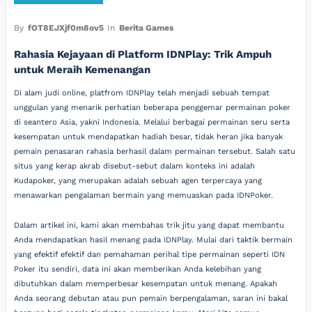
By
fOT8EJXjf0m8ov5
In
Berita Games
Rahasia Kejayaan di Platform IDNPlay: Trik Ampuh
untuk Meraih Kemenangan
Di alam judi online, platfrom IDNPlay telah menjadi sebuah tempat
unggulan yang menarik perhatian beberapa penggemar permainan poker
di seantero Asia, yakni Indonesia. Melalui berbagai permainan seru serta
kesempatan untuk mendapatkan hadiah besar, tidak heran jika banyak
pemain penasaran rahasia berhasil dalam permainan tersebut. Salah satu
situs yang kerap akrab disebut-sebut dalam konteks ini adalah
Kudapoker, yang merupakan adalah sebuah agen terpercaya yang
menawarkan pengalaman bermain yang memuaskan pada IDNPoker.
Dalam artikel ini, kami akan membahas trik jitu yang dapat membantu
Anda mendapatkan hasil menang pada IDNPlay. Mulai dari taktik bermain
yang efektif efektif dan pemahaman perihal tipe permainan seperti IDN
Poker itu sendiri, data ini akan memberikan Anda kelebihan yang
dibutuhkan dalam memperbesar kesempatan untuk menang. Apakah
Anda seorang debutan atau pun pemain berpengalaman, saran ini bakal