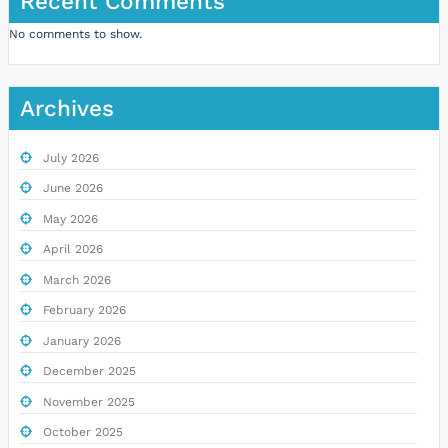
Recent Comments
No comments to show.
Archives
July 2026
June 2026
May 2026
April 2026
March 2026
February 2026
January 2026
December 2025
November 2025
October 2025