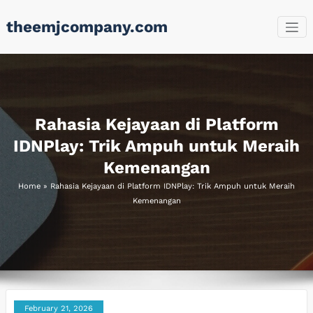
Skip
theemjcompany.com
to
content
Rahasia Kejayaan di Platform
IDNPlay: Trik Ampuh untuk Meraih
Kemenangan
Home
»
Rahasia Kejayaan di Platform IDNPlay: Trik Ampuh untuk Meraih
Kemenangan
February 21, 2026