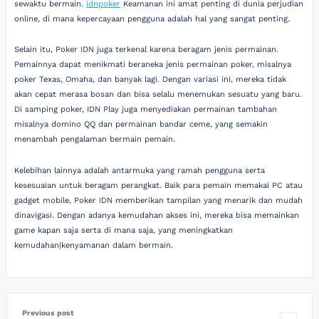
sewaktu bermain.
idnpoker
Keamanan ini amat penting di dunia perjudian
online, di mana kepercayaan pengguna adalah hal yang sangat penting.
Selain itu, Poker IDN juga terkenal karena beragam jenis permainan.
Pemainnya dapat menikmati beraneka jenis permainan poker, misalnya
poker Texas, Omaha, dan banyak lagi. Dengan variasi ini, mereka tidak
akan cepat merasa bosan dan bisa selalu menemukan sesuatu yang baru.
Di samping poker, IDN Play juga menyediakan permainan tambahan
misalnya domino QQ dan permainan bandar ceme, yang semakin
menambah pengalaman bermain pemain.
Kelebihan lainnya adalah antarmuka yang ramah pengguna serta
kesesuaian untuk beragam perangkat. Baik para pemain memakai PC atau
gadget mobile, Poker IDN memberikan tampilan yang menarik dan mudah
dinavigasi. Dengan adanya kemudahan akses ini, mereka bisa memainkan
game kapan saja serta di mana saja, yang meningkatkan
kemudahan|kenyamanan dalam bermain.
Previous post