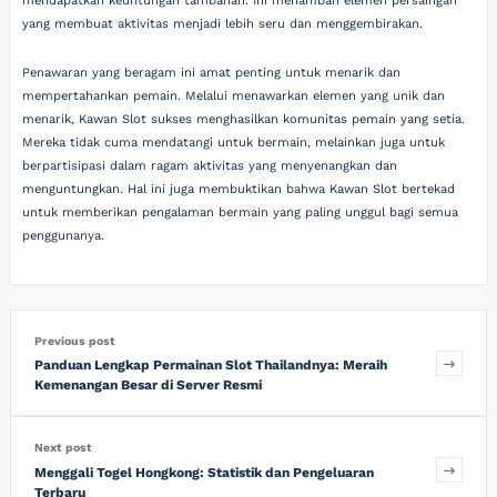
mendapatkan keuntungan tambahan. Ini menambah elemen persaingan
yang membuat aktivitas menjadi lebih seru dan menggembirakan.
Penawaran yang beragam ini amat penting untuk menarik dan
mempertahankan pemain. Melalui menawarkan elemen yang unik dan
menarik, Kawan Slot sukses menghasilkan komunitas pemain yang setia.
Mereka tidak cuma mendatangi untuk bermain, melainkan juga untuk
berpartisipasi dalam ragam aktivitas yang menyenangkan dan
menguntungkan. Hal ini juga membuktikan bahwa Kawan Slot bertekad
untuk memberikan pengalaman bermain yang paling unggul bagi semua
penggunanya.
Previous post
Panduan Lengkap Permainan Slot Thailandnya: Meraih
Kemenangan Besar di Server Resmi
Next post
Menggali Togel Hongkong: Statistik dan Pengeluaran
Terbaru