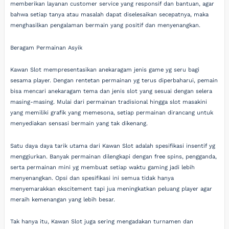
memberikan layanan customer service yang responsif dan bantuan, agar
bahwa setiap tanya atau masalah dapat diselesaikan secepatnya, maka
menghasilkan pengalaman bermain yang positif dan menyenangkan.
Beragam Permainan Asyik
Kawan Slot mempresentasikan anekaragam jenis game yg seru bagi
sesama player. Dengan rentetan permainan yg terus diperbaharui, pemain
bisa mencari anekaragam tema dan jenis slot yang sesuai dengan selera
masing-masing. Mulai dari permainan tradisional hingga slot masakini
yang memiliki grafik yang memesona, setiap permainan dirancang untuk
menyediakan sensasi bermain yang tak dikenang.
Satu daya daya tarik utama dari Kawan Slot adalah spesifikasi insentif yg
menggiurkan. Banyak permainan dilengkapi dengan free spins, pengganda,
serta permainan mini yg membuat setiap waktu gaming jadi lebih
menyenangkan. Opsi dan spesifikasi ini semua tidak hanya
menyemarakkan ekscitement tapi jua meningkatkan peluang player agar
meraih kemenangan yang lebih besar.
Tak hanya itu, Kawan Slot juga sering mengadakan turnamen dan