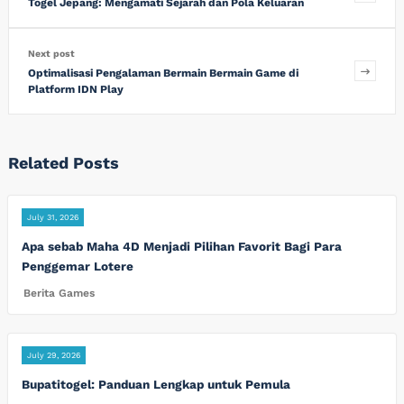
Togel Jepang: Mengamati Sejarah dan Pola Keluaran
Next post
Optimalisasi Pengalaman Bermain Bermain Game di
Platform IDN Play
Related Posts
July 31, 2026
Apa sebab Maha 4D Menjadi Pilihan Favorit Bagi Para
Penggemar Lotere
Berita Games
July 29, 2026
Bupatitogel: Panduan Lengkap untuk Pemula