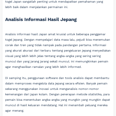
togel Japan sangatlah penting untuk mendapatkan pemahaman yang
lebih baik dalam menjalankan permainan ini.
Analisis Informasi Hasil Jepang
Analisis informasi hasil Japan amat krusial untuk beberapa penggemar
togel jepang. Dengan mempelajari data masa lalu, pejudi bisa menemukan
corak dan tren yang tidak nampak pada pandangan pertama. Informasi
yang akurat akurasi dari terbaru tentang pengeluaran jepang menyediakan
visual yang lebih lebih jelas tentang angka-angka yang sering sering
muncul dan yang jarang jarang sekali muncul. Ini memungkinkan pemain
agar menghasilkan ramalan yang lebih lebih informed.
Di samping itu, penggunaan software dan tools analisis dapat membantu
dalam memproses mengelola data jepang secara efisien. Banyak pemain
sekarang menggunakan inovasi untuk menganalisis nomor-nomor
kemenangan dari japan kolam. Dengan penerapan metode statistika, para
pemain bisa menentukan angka-angka yang mungkin yang mungkin dapat
muncul di hasil keluaran mendatang. Hal ini menambah peluang mereka
agar menang.