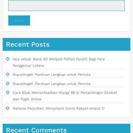
Search
Recent Posts
Apa sebab Maha 4D Menjadi Pilihan Favorit Bagi Para
Penggemar Lotere
Bupatitogel: Panduan Lengkap untuk Pemula
Bupatitogel: Panduan Lengkap untuk Pemula
Cara Bijak Memanfaatkan Warga 88 di Pertandingan Sbobet
dan Togel Online
Rahasia Perjudian: Menyelami Dunia Rakyat empat D
Recent Comments