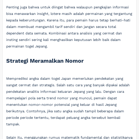
Penting juga bahwa untuk diingat bahwa walaupun pengkajian informasi
bisa menawarkan insight, lotere masih adalah permainan yang tergantung
kepada keberuntungan. Karena itu, para pemain harus tetap berhati-hati
dalam membuat mengambil tarif sendiri dan jangan secara total
dependent data semata. Kombinasi antara analisis yang cermat dan
insting sendiri sering kali menghasilkan keputusan lebih baik dalam
permainan togel Jepang.
Strategi Meramalkan Nomor
Memprediksi angka dalam togel Japan memerlukan pendekatan yang
sangat cermat dan strategis. Salah satu cara yang banyak dipakai adalah
pendekatan analitis informasi keluaran Jepang yang lalu. Dengan cara
mempelajari pola serta trend nomor yang muncul, pemain dapat
menentukan nomor-nomor potensial yang keluar di hasil Jepang
berikutnya. Contohnya, jika satu angka sudah tampil beberapa dalam
periode periode tertentu, terdapat peluang angka tersebut kembali
tampak.
Selain itu, menggunakan rumus matematik fundamental dan statistikanya