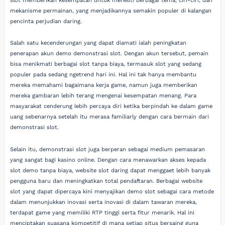
slot memberikan kesempatan untuk meneliti berbagai tema, ciri-ciri, dan
mekanisme permainan, yang menjadikannya semakin populer di kalangan
pencinta perjudian daring.
Salah satu kecenderungan yang dapat diamati ialah peningkatan
penerapan akun demo demonstrasi slot. Dengan akun tersebut, pemain
bisa menikmati berbagai slot tanpa biaya, termasuk slot yang sedang
populer pada sedang ngetrend hari ini. Hal ini tak hanya membantu
mereka memahami bagaimana kerja game, namun juga memberikan
mereka gambaran lebih terang mengenai kesempatan menang. Para
masyarakat cenderung lebih percaya diri ketika berpindah ke dalam game
uang sebenarnya setelah itu merasa familiarly dengan cara bermain dari
demonstrasi slot.
Selain itu, demonstrasi slot juga berperan sebagai medium pemasaran
yang sangat bagi kasino online. Dengan cara menawarkan akses kepada
slot demo tanpa biaya, website slot daring dapat menggaet lebih banyak
pengguna baru dan meningkatkan total pendaftaran. Berbagai website
slot yang dapat dipercaya kini menyajikan demo slot sebagai cara metode
dalam menunjukkan inovasi serta inovasi di dalam tawaran mereka,
terdapat game yang memiliki RTP tinggi serta fitur menarik. Hal ini
menciptakan suasana kompetitif di mana setiap situs bersaing guna