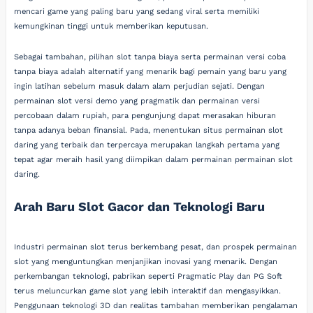
mencari game yang paling baru yang sedang viral serta memiliki
kemungkinan tinggi untuk memberikan keputusan.
Sebagai tambahan, pilihan slot tanpa biaya serta permainan versi coba
tanpa biaya adalah alternatif yang menarik bagi pemain yang baru yang
ingin latihan sebelum masuk dalam alam perjudian sejati. Dengan
permainan slot versi demo yang pragmatik dan permainan versi
percobaan dalam rupiah, para pengunjung dapat merasakan hiburan
tanpa adanya beban finansial. Pada, menentukan situs permainan slot
daring yang terbaik dan terpercaya merupakan langkah pertama yang
tepat agar meraih hasil yang diimpikan dalam permainan permainan slot
daring.
Arah Baru Slot Gacor dan Teknologi Baru
Industri permainan slot terus berkembang pesat, dan prospek permainan
slot yang menguntungkan menjanjikan inovasi yang menarik. Dengan
perkembangan teknologi, pabrikan seperti Pragmatic Play dan PG Soft
terus meluncurkan game slot yang lebih interaktif dan mengasyikkan.
Penggunaan teknologi 3D dan realitas tambahan memberikan pengalaman