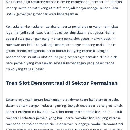
Slot demo juga sekarang semakin sering menghadapi pembaruan dengan
konsep serta narratif yang atraktif, menjadikannya sebagai pilihan ideal
untuk gamer yang mencari-cari keberagaman.
Kemudahan-kemudahan tambahan serta penghargaan yang meningkat
juga menjadi salah satu dari inovasi penting dalam slot gacor. Game
seperti slot gacor gampang menang serta slot gacor maxwin saat ini
menawarkan lebih banyak lagi kesempatan agar menang melalui spin
gratis, bonus pengganda, serta bonus lain yang menarik. Dengan
penambahan ini situs slot online yang terpercaya semakin diliriki oleh
para pemain yang merasakan sensasi kemenangan yang besar tanpa
risiko yang terlalu besar.
Tren Slot Demonstrasi di Sektor Permainan
Selama sejumlah tahun belakangan slot demo telah jadi elemen krusial
dalam perkembangan industri gaming. Banyak developer perangkat lunak,
seperti Pragmatic Play dan PG, telah mengimplementasikan ide ini untuk
menarik perhatian pemain yang baru serta memberikan peluang mereka
mencoba permainan tanpa risiko ancaman hilangnya modal. Demonstrasi