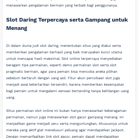
menawarkan pengalaman bermain yang terbaik bagi penggunanya.
Slot Daring Terpercaya serta Gampang untuk
Menang
Di dalam dunia judi slot daring, menentukan situs yang diakui serta
memberikan pengalaman berhasil yang baik merupakan kunci utama
untuk mencapai hasil maksimal. Slot online terpercaya menyediakan
beragam tipe permainan, seperti demo permainan slot serta slot
pragmatic bermain, agar para pemain bisa mencoba aneka pilihan
sebelum bertaruh dengan uang asli. Fitur akun percobaan slot juga
menjadi awal ketertarikan tersendiri, karena memberikan kesempatan
bagi pemain untuk mengalami sensasi bertanding tanpa kehilangan uang
uang.
Situs permainan slot online ini bukan hanya menawarkan keberagaman
permainan, namun juga menawarkan slot gacor gampang menang. Ini
menjadikan game menjadi seru serta menguntungkan, khususnya untuk
mereka yang aktif giat menelusuri peluang agar mendapatkan jackpot.
Dengan memanfaatkan link slot gacor, pemain dapat mendapatkan