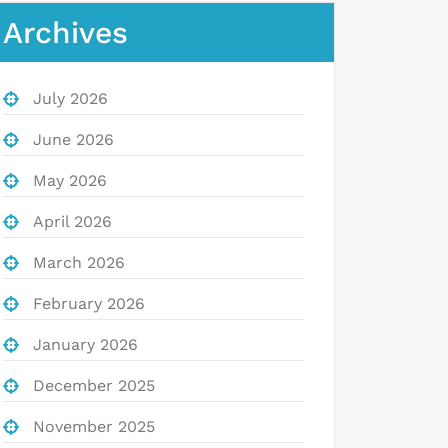
Archives
July 2026
June 2026
May 2026
April 2026
March 2026
February 2026
January 2026
December 2025
November 2025