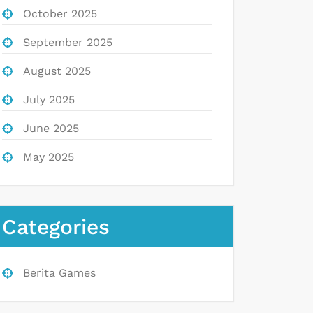
October 2025
September 2025
August 2025
July 2025
June 2025
May 2025
Categories
Berita Games