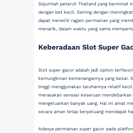
Sejumlah petaruh Thailand yang berminat 
dengan bet kecil. Seiring dengan meningkat
dapat meneliti ragam permainan yang memb
menarik, dalam waktu yang sama mempertah
Keberadaan Slot Super Ga
Slot super gacor adalah jadi option terfavo
kemungkinan kemenangannya yang besar. S
tinggi menggunakan taruhannya relatif kec
merasakan sensasi keseruan mendebarkan
mengeluarkan banyak uang. Hal ini amat m
secara aman tetap berpeluang mendapat had
Adanya permainan super gacor pada platfor