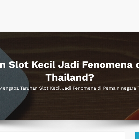
 Slot Kecil Jadi Fenomena 
Thailand?
Mengapa Taruhan Slot Kecil Jadi Fenomena di Pemain negara 