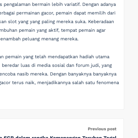
 pengalaman bermain lebih variatif. Dengan adanya
erbagai permainan gacor, pemain dapat memilih dari
an slot yang yang paling mereka suka. Keberadaan
mbuhan pemain yang aktif, tempat pemain agar
k menambah peluang menang mereka.
ilan pemain yang telah mendapatkan hadiah utama
i beredar luas di media sosial dan forum judi, yang
mencoba nasib mereka. Dengan banyaknya banyaknya
gacor terus naik, menjadikannya salah satu fenomena
Previous post
ata SGP dalam rangka Kemenangan Taruhan Togel