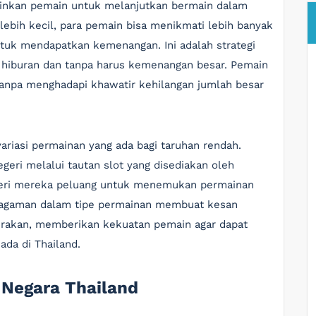
gkinkan pemain untuk melanjutkan bermain dalam
lebih kecil, para pemain bisa menikmati lebih banyak
tuk mendapatkan kemenangan. Ini adalah strategi
 hiburan dan tanpa harus kemenangan besar. Pemain
tanpa menghadapi khawatir kehilangan jumlah besar
variasi permainan yang ada bagi taruhan rendah.
geri melalui tautan slot yang disediakan oleh
mberi mereka peluang untuk menemukan permainan
eragaman dalam tipe permainan membuat kesan
rakan, memberikan kekuatan pemain agar dapat
ada di Thailand.
 Negara Thailand