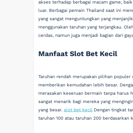
akses terhadap berbagai macam game, baik y
luar. Berbagai pemain Thailand saat ini me
yang sangat menguntungkan yang menjanjika
menggunakan taruhan yang terjangkau. Oleh 
cerdas, namun juga menjadi bagian dari gaya
Manfaat Slot Bet Kecil
Taruhan rendah merupakan pilihan populer d
memberikan kemudahan lebih besar. Denga
merasakan keseruan bermain tanpa harus ha
sangat menarik bagi mereka yang mengingin
yang besar.
slot bet kecil
Dengan tingkat ta
taruhan 100 atau taruhan 200 berdasarka