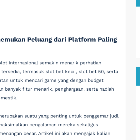
nemukan Peluang dari Platform Paling
slot internasional semakin menarik perhatian
rsedia, termasuk slot bet kecil, slot bet 50, serta
patan untuk mencari game yang dengan budget
an banyak fitur menarik, penghargaan, serta hadiah
omestik.
 merupakan suatu yang penting untuk penggemar judi.
emaksimalkan pengalaman mereka sekaligus
angan besar. Artikel ini akan mengajak kalian