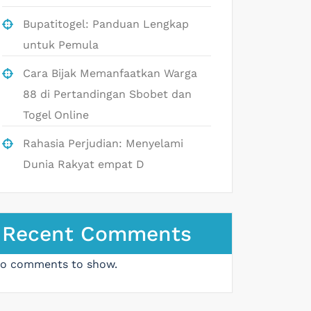
Bupatitogel: Panduan Lengkap
untuk Pemula
Cara Bijak Memanfaatkan Warga
88 di Pertandingan Sbobet dan
Togel Online
Rahasia Perjudian: Menyelami
Dunia Rakyat empat D
Recent Comments
o comments to show.