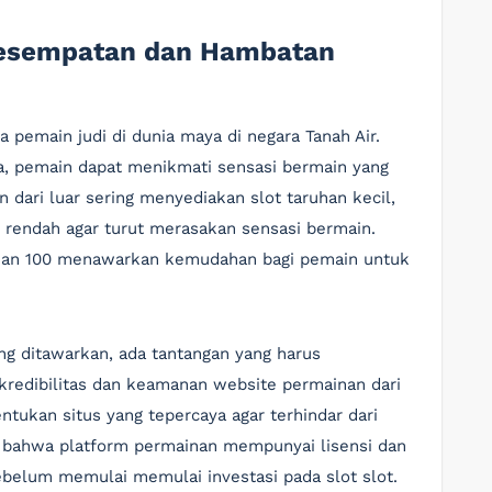
 Kesempatan dan Hambatan
ra pemain judi di dunia maya di negara Tanah Air.
ia, pemain dapat menikmati sensasi bermain yang
 dari luar sering menyediakan slot taruhan kecil,
endah agar turut merasakan sensasi bermain.
aruhan 100 menawarkan kemudahan bagi pemain untuk
ng ditawarkan, ada tantangan yang harus
 kredibilitas dan keamanan website permainan dari
ntukan situs yang tepercaya agar terhindar dari
 bahwa platform permainan mempunyai lisensi dan
sebelum memulai memulai investasi pada slot slot.