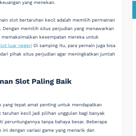
 keuangan yang menekan.
main slot bertaruhan kecil adalah memilih permainan
r. Dengan memilih situs perjudian yang menawarkan
pat memaksimalkan kesempatan mereka untuk
slot luar negeri
Di samping itu, para pemain juga bisa
ari pihak situs perjudian agar meningkatkan jumlah
an Slot Paling Baik
us yang tepat amat penting untuk mendapatkan
aruhan kecil jadi pilihan unggulan bagi banyak
i peruntungannya tanpa bahaya besar. Beberapa
n ini dengan variasi game yang menarik dan