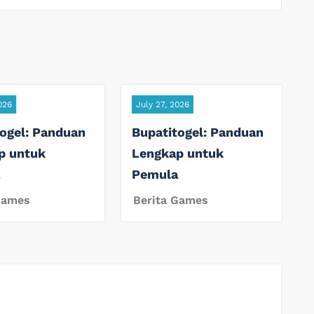
026
July 27, 2026
togel: Panduan
Bupatitogel: Panduan
p untuk
Lengkap untuk
a
Pemula
Games
Berita Games