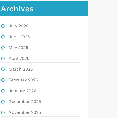
Archives
July 2026
June 2026
May 2026
April 2026
March 2026
February 2026
January 2026
December 2025
November 2025