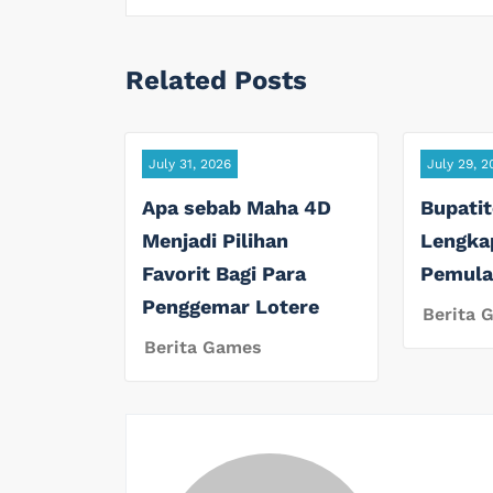
Related Posts
July 31, 2026
July 29, 2
Apa sebab Maha 4D
Bupati
Menjadi Pilihan
Lengka
Favorit Bagi Para
Pemul
Penggemar Lotere
Berita 
Berita Games