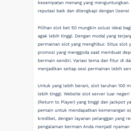
kesempatan menang yang menguntungkan. S
reputasi baik dan dilengkapi dengan lisensi
Pilihan slot bet 50 mungkin solusi ideal 
agak lebih tinggi. Dengan modal yang terja
permainan slot yang menghibur. Situs slo
promosi yang menggoda saat membuat depo
bermain sendiri. Variasi tema dan fitur di 
menjadikan setiap sesi permainan lebih ser
Untuk yang lebih berani, slot taruhan 100
lebih tinggi. Website slot server luar nege
(Return to Player) yang tinggi dan jackpot 
pemain untuk mendapatkan kemenangan signi
kredibel, dengan layanan pelanggan yang r
pengalaman bermain Anda menjadi nyaman 