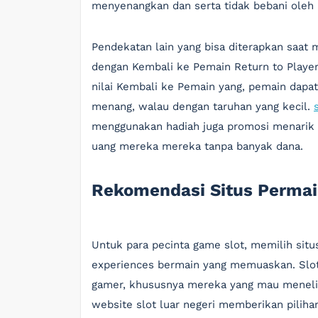
menyenangkan dan serta tidak bebani oleh
Pendekatan lain yang bisa diterapkan saat 
dengan Kembali ke Pemain Return to Playe
nilai Kembali ke Pemain yang, pemain da
menang, walau dengan taruhan yang kecil.
menggunakan hadiah juga promosi menarik d
uang mereka mereka tanpa banyak dana.
Rekomendasi Situs Permain
Untuk para pecinta game slot, memilih sit
experiences bermain yang memuaskan. Slot t
gamer, khususnya mereka yang mau menelit
website slot luar negeri memberikan piliha