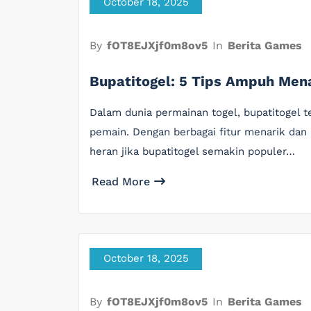
October 18, 2025
By
fOT8EJXjf0m8ov5
In
Berita Games
Bupatitogel: 5 Tips Ampuh Mena
Dalam dunia permainan togel, bupatitogel te
pemain. Dengan berbagai fitur menarik dan
heran jika bupatitogel semakin populer…
Read More
October 18, 2025
By
fOT8EJXjf0m8ov5
In
Berita Games