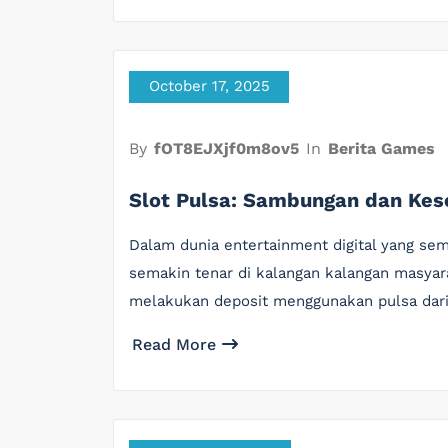
October 17, 2025
By
fOT8EJXjf0m8ov5
In
Berita Games
Slot Pulsa: Sambungan dan Ke
Dalam dunia entertainment digital yang se
semakin tenar di kalangan kalangan masy
melakukan deposit menggunakan pulsa dari 
Read More