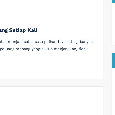
ng Setiap Kali
lah menjadi salah satu pilihan favorit bagi banyak
 peluang menang yang cukup menjanjikan, tidak