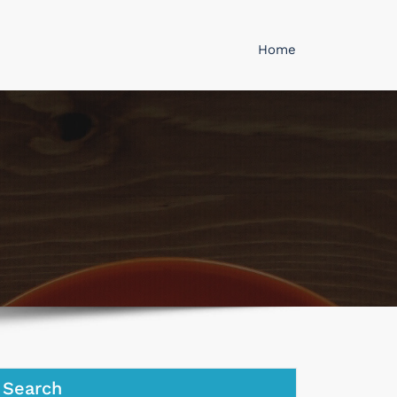
Home
Search