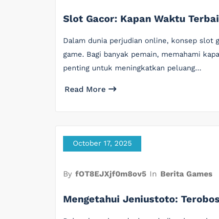
Slot Gacor: Kapan Waktu Terba
Dalam dunia perjudian online, konsep slot
game. Bagi banyak pemain, memahami kapa
penting untuk meningkatkan peluang…
Read More
October 17, 2025
By
fOT8EJXjf0m8ov5
In
Berita Games
Mengetahui Jeniustoto: Terobos