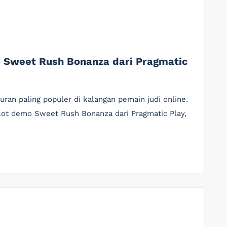
 Sweet Rush Bonanza dari Pragmatic
uran paling populer di kalangan pemain judi online.
slot demo Sweet Rush Bonanza dari Pragmatic Play,