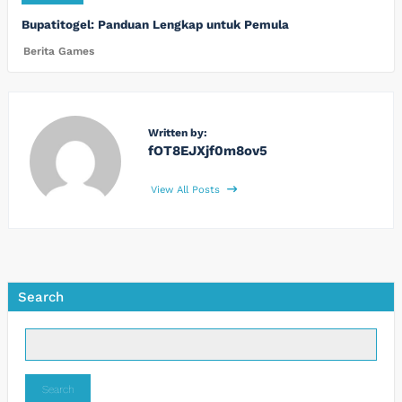
Bupatitogel: Panduan Lengkap untuk Pemula
Berita Games
Written by:
fOT8EJXjf0m8ov5
View All Posts
Search
Search