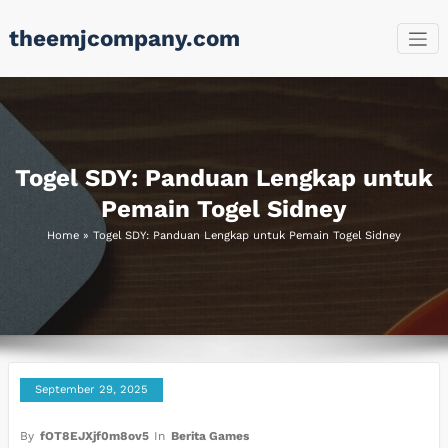
Skip
theemjcompany.com
to
content
Togel SDY: Panduan Lengkap untuk
Pemain Togel Sidney
Home
»
Togel SDY: Panduan Lengkap untuk Pemain Togel Sidney
September 29, 2025
By
fOT8EJXjf0m8ov5
In
Berita Games