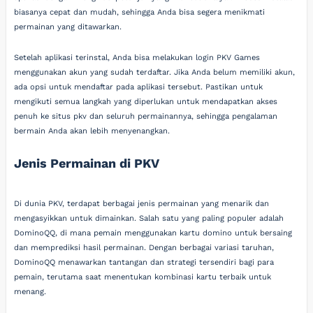
biasanya cepat dan mudah, sehingga Anda bisa segera menikmati
permainan yang ditawarkan.
Setelah aplikasi terinstal, Anda bisa melakukan login PKV Games
menggunakan akun yang sudah terdaftar. Jika Anda belum memiliki akun,
ada opsi untuk mendaftar pada aplikasi tersebut. Pastikan untuk
mengikuti semua langkah yang diperlukan untuk mendapatkan akses
penuh ke situs pkv dan seluruh permainannya, sehingga pengalaman
bermain Anda akan lebih menyenangkan.
Jenis Permainan di PKV
Di dunia PKV, terdapat berbagai jenis permainan yang menarik dan
mengasyikkan untuk dimainkan. Salah satu yang paling populer adalah
DominoQQ, di mana pemain menggunakan kartu domino untuk bersaing
dan memprediksi hasil permainan. Dengan berbagai variasi taruhan,
DominoQQ menawarkan tantangan dan strategi tersendiri bagi para
pemain, terutama saat menentukan kombinasi kartu terbaik untuk
menang.