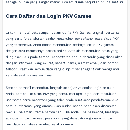
sebagai pilihan yang sangat menarik dalam dunia perjudian online saat ini.
Cara Daftar dan Login PKV Games
Untuk memulai petualangan dalam dunia PKV Games, langkah pertama
yang perlu Anda lakukan adalah melakukan pendaftaran pada situs PKV
yang terpercaya. Anda dapat menemukan berbagai situs PKV games
dengan cara mencarinya secara online. Setelah menemukan situs yang
diinginkan, klik pada tombol pendaftaran dan isi formulir yang disediakan
dengan informasi yang akurat, seperti nama, alamat email, dan nomor
telepon. Pastikan semua data yang diinput benar agar tidak mengalami
kendala saat proses verifikasi.
Setelah berhasil mendaftar, langkah selanjutnya adalah login ke akun
Anda. Kembali ke situs PKV yang sama, cari opsi login, dan masukkan
username serta password yang telah Anda buat saat pendaftaran. Jika
semua informasi yang dimasukkan sudah benar, Anda akan diarahkan
menuju halaman utama permainan. Jika Anda lupa password, biasanya
ada opsi untuk mereset password yang dapat Anda gunakan untuk
mendapatkan akses kembali ke akun Anda.