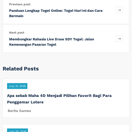
Previous post
Panduan Lengkap Togel Online: Togel Hari Ini dan Cara
Bermain
Next post
Membongkar Rahasia Live Draw SDY Togel: Jalan
Kemenangan Pasaran Togel
Related Posts
July 31, 2026
Apa sebab Maha 4D Menjadi Pilihan Favorit Bagi Para
Penggemar Lotere
Berita Games
July 29, 2026