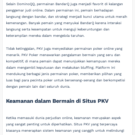
Selain DominoQQ, permainan BandarQ juga menjadi favorit di kalangan
penggemar judi online. Dalam permainan ini, pemain berhadapan
langsung dengan bandar, dan strategi menjadi kunci utama untuk meraih
kemenangan. Banyak pemain yang menyukai BandarQ karena interaksi
langsung serta kesempatan untuk menguji keberuntungan dan
keterampilan mereka dalam mengelola taruhan.
Tidak ketinggalan, PKV juga menyediakan permainan poker online yang
menarik. PKV Poker menawarkan pengalaman bermain yang seru dan
kompetitif, di mana pemain dapat menunjukkan kemampuan mereka
dalam mengambil keputusan dan melakukan bluffing. Platform ini
mendukung berbagai jenis permainan poker, memberikan pilihan yang
luas bagi para pecinta poker untuk bersenang-senang dan berkompetisi
dengan pemain lain dari seluruh dunia.
Keamanan dalam Bermain di Situs PKV
Ketika memasuki dunia perjudian online, keamanan merupakan aspek
yang sangat penting untuk diperhatikan. Situs PKV yang terpercaya
biasanya menerapkan sistem keamanan yang canggih untuk melindungi