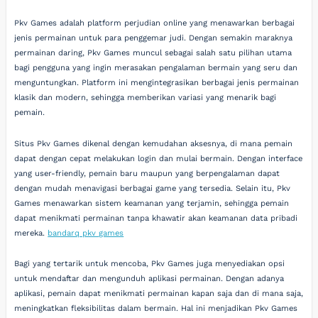
Pkv Games adalah platform perjudian online yang menawarkan berbagai
jenis permainan untuk para penggemar judi. Dengan semakin maraknya
permainan daring, Pkv Games muncul sebagai salah satu pilihan utama
bagi pengguna yang ingin merasakan pengalaman bermain yang seru dan
menguntungkan. Platform ini mengintegrasikan berbagai jenis permainan
klasik dan modern, sehingga memberikan variasi yang menarik bagi
pemain.
Situs Pkv Games dikenal dengan kemudahan aksesnya, di mana pemain
dapat dengan cepat melakukan login dan mulai bermain. Dengan interface
yang user-friendly, pemain baru maupun yang berpengalaman dapat
dengan mudah menavigasi berbagai game yang tersedia. Selain itu, Pkv
Games menawarkan sistem keamanan yang terjamin, sehingga pemain
dapat menikmati permainan tanpa khawatir akan keamanan data pribadi
mereka.
bandarq pkv games
Bagi yang tertarik untuk mencoba, Pkv Games juga menyediakan opsi
untuk mendaftar dan mengunduh aplikasi permainan. Dengan adanya
aplikasi, pemain dapat menikmati permainan kapan saja dan di mana saja,
meningkatkan fleksibilitas dalam bermain. Hal ini menjadikan Pkv Games