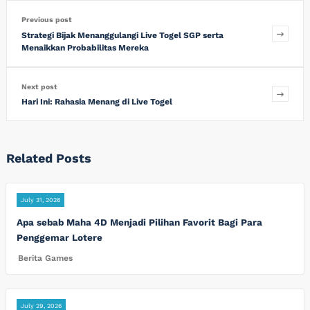
Previous post
Strategi Bijak Menanggulangi Live Togel SGP serta
Menaikkan Probabilitas Mereka
Next post
Hari Ini: Rahasia Menang di Live Togel
Related Posts
July 31, 2026
Apa sebab Maha 4D Menjadi Pilihan Favorit Bagi Para
Penggemar Lotere
Berita Games
July 29, 2026