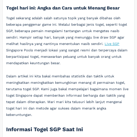
Togel hari ini: Angka dan Cara untuk Menang Besar
Togel sekarang adalah salah satunya topik yang banyak dibahas oleh
beberapa penggemar game ini. Melalui berbagai jenis togel, seperti togel
SGP, beberapa pemain mengalami tantangan untuk mengetes nasib
sendiri. Hampir setiap hari, banyak yang menunggu live draw SGP agar
melihat hasilnya yang nantinya menentukan nasib sendiri.
Live SGP
Singapore Pools menjadi lokasi yang sangat resmi dan terpercaya dalam
berpartisipasi togel, menawarkan peluang untuk banyak orang untuk
mendapatkan keuntungan besar.
Dalam artikel ini kita bakal membahas statistik dan taktik untuk
meningkatkan meningkatkan kemungkinan menang di permainan togel,
terutama togel SGP. Kami juga bakal mempelajari bagaimana momen live
togel Singapore dapat memberikan informasi berharga dan taktik yang
tepat dalam diterapkan. Mari mari kita telusuri lebih lanjut mengenai
togel hari ini dan metode agar sukses dalam menarik angka
keberuntungan.
Informasi Togel SGP Saat Ini