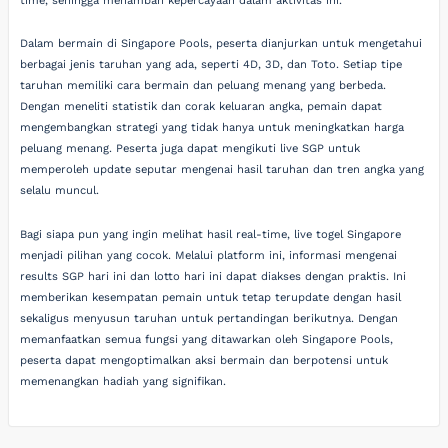
time, sehingga menambah kepercayaan dalam aktivitas ini.
Dalam bermain di Singapore Pools, peserta dianjurkan untuk mengetahui
berbagai jenis taruhan yang ada, seperti 4D, 3D, dan Toto. Setiap tipe
taruhan memiliki cara bermain dan peluang menang yang berbeda.
Dengan meneliti statistik dan corak keluaran angka, pemain dapat
mengembangkan strategi yang tidak hanya untuk meningkatkan harga
peluang menang. Peserta juga dapat mengikuti live SGP untuk
memperoleh update seputar mengenai hasil taruhan dan tren angka yang
selalu muncul.
Bagi siapa pun yang ingin melihat hasil real-time, live togel Singapore
menjadi pilihan yang cocok. Melalui platform ini, informasi mengenai
results SGP hari ini dan lotto hari ini dapat diakses dengan praktis. Ini
memberikan kesempatan pemain untuk tetap terupdate dengan hasil
sekaligus menyusun taruhan untuk pertandingan berikutnya. Dengan
memanfaatkan semua fungsi yang ditawarkan oleh Singapore Pools,
peserta dapat mengoptimalkan aksi bermain dan berpotensi untuk
memenangkan hadiah yang signifikan.