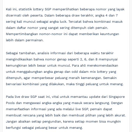
Kali ini, statistik lottery SGP memperlihatkan beberapa nomor yang layak
dicermati oleh peserta. Dalam beberapa draw terakhir, angka 4 dan 7
sering kali muncul sebagai angka luck. Tercatat bahwa kombinasi masuk
dalam daftar nomor yang sangat sering ditempuh oleh pemain.
Mempertimbangkan nomor-nomor ini dapat memberikan keuntungan
lebih dalam permainan.
Sebagai tambahan, analisis informasi dari beberapa waktu terakhir
mengindikasikan bahwa nomor genap seperti 2, 6, dan 8 mempunyai
kemungkinan lebih besar untuk muncul. Para ahli merekomendasikan
untuk menggabungkan angka genap dan odd dalam mix lottery yang
ditempuh, agar memperbesar peluang meraih kemenangan. Semakin
bervariasi kombinasi yang dilakukan, maka tinggi peluang untuk menang.
Pada live draw SGP saat ini, vital untuk memantau update dari Singapore
Pools dan mengawasi angka-angka yang masuk secara langsung. Dengan
memanfaatkan informasi yang ada melalui live SGP, pemain dapat
membuat rencana yang lebih baik dan membuat pilihan yang lebih akurat.
Jangan abaikan setiap pengundian, karena setiap momen bisa mungkin
berfungsi sebagai peluang besar untuk menang.