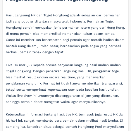
Hasil Langsung HK dan Togel Hongkong adalah sebagian dari permainan
judi yang populer di antara masyarakat Indonesia. Permainan Togel
Hongkong sendiri merupakan jenis permainan lotere yang dari Hong Kong,
di mana pemain bisa memprediksi nomor akan keluar dalam lomba.
Game ini memberikan kesempatan bagi pemain agar meraih hadiah dalam
bentuk uang dalam jumlah besar, berdasarkan pada angka yang berhasil
berhasil pemain tebak dengan tepat.
Live HK merujuk kepada proses penyiaran langsung hasil undian undian
Togel Hongkong. Dengan penarikan langsung Hasil HK, penggemar togel
bisa melihat result undian secara real time, yang menawarkan
pengalaman yang unik. Format ini tidak hanya memberikan transparansi,
tetapi serta memperkuat kepercayaan user pada keadilan hasil undian.
Waktu live draw ini umumnya diselenggarakan di jam yang ditentukan,
sehingga pemain dapat mengatur waktu agar menyaksikannya.
Ketersediaan informasi tentang hasil live HK, termasuk juga result HK dan
hk hari ini, sangat membantu para pemain dalam melihat hasil lomba. Di
samping itu, kehadiran situs sebagai contoh Hongkong Pool menyediakan