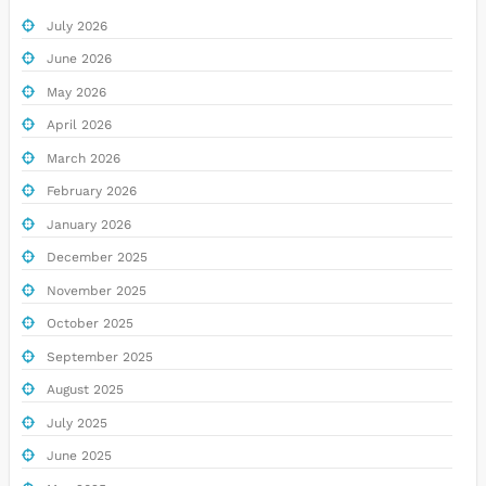
July 2026
June 2026
May 2026
April 2026
March 2026
February 2026
January 2026
December 2025
November 2025
October 2025
September 2025
August 2025
July 2025
June 2025