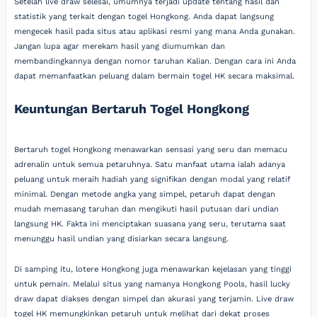
Setelah live draw selesai, umumnya terjadi update tentang hasil dan
statistik yang terkait dengan togel Hongkong. Anda dapat langsung
mengecek hasil pada situs atau aplikasi resmi yang mana Anda gunakan.
Jangan lupa agar merekam hasil yang diumumkan dan
membandingkannya dengan nomor taruhan Kalian. Dengan cara ini Anda
dapat memanfaatkan peluang dalam bermain togel HK secara maksimal.
Keuntungan Bertaruh Togel Hongkong
Bertaruh togel Hongkong menawarkan sensasi yang seru dan memacu
adrenalin untuk semua petaruhnya. Satu manfaat utama ialah adanya
peluang untuk meraih hadiah yang signifikan dengan modal yang relatif
minimal. Dengan metode angka yang simpel, petaruh dapat dengan
mudah memasang taruhan dan mengikuti hasil putusan dari undian
langsung HK. Fakta ini menciptakan suasana yang seru, terutama saat
menunggu hasil undian yang disiarkan secara langsung.
Di samping itu, lotere Hongkong juga menawarkan kejelasan yang tinggi
untuk pemain. Melalui situs yang namanya Hongkong Pools, hasil lucky
draw dapat diakses dengan simpel dan akurasi yang terjamin. Live draw
togel HK memungkinkan petaruh untuk melihat dari dekat proses