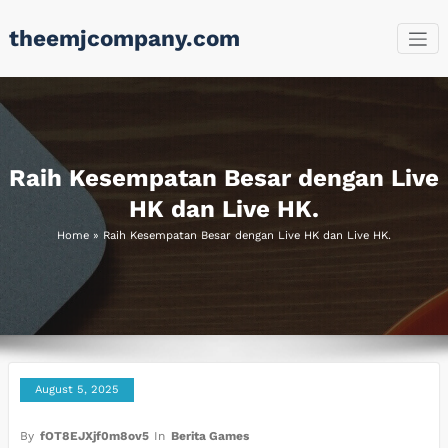
Skip
theemjcompany.com
to
content
Raih Kesempatan Besar dengan Live
HK dan Live HK.
Home
»
Raih Kesempatan Besar dengan Live HK dan Live HK.
August 5, 2025
By
fOT8EJXjf0m8ov5
In
Berita Games