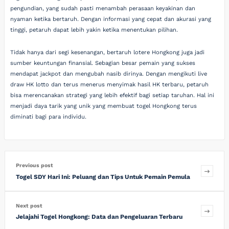
pengundian, yang sudah pasti menambah perasaan keyakinan dan
nyaman ketika bertaruh. Dengan informasi yang cepat dan akurasi yang
tinggi, petaruh dapat lebih yakin ketika menentukan pilihan.
Tidak hanya dari segi kesenangan, bertaruh lotere Hongkong juga jadi
sumber keuntungan finansial. Sebagian besar pemain yang sukses
mendapat jackpot dan mengubah nasib dirinya. Dengan mengikuti live
draw HK lotto dan terus menerus menyimak hasil HK terbaru, petaruh
bisa merencanakan strategi yang lebih efektif bagi setiap taruhan. Hal ini
menjadi daya tarik yang unik yang membuat togel Hongkong terus
diminati bagi para individu.
Previous post
Togel SDY Hari Ini: Peluang dan Tips Untuk Pemain Pemula
Next post
Jelajahi Togel Hongkong: Data dan Pengeluaran Terbaru