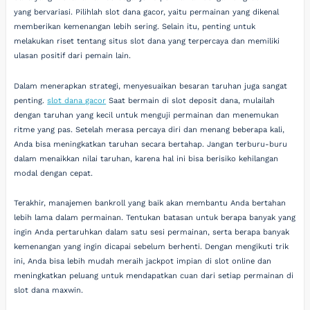
yang bervariasi. Pilihlah slot dana gacor, yaitu permainan yang dikenal
memberikan kemenangan lebih sering. Selain itu, penting untuk
melakukan riset tentang situs slot dana yang terpercaya dan memiliki
ulasan positif dari pemain lain.
Dalam menerapkan strategi, menyesuaikan besaran taruhan juga sangat
penting.
slot dana gacor
Saat bermain di slot deposit dana, mulailah
dengan taruhan yang kecil untuk menguji permainan dan menemukan
ritme yang pas. Setelah merasa percaya diri dan menang beberapa kali,
Anda bisa meningkatkan taruhan secara bertahap. Jangan terburu-buru
dalam menaikkan nilai taruhan, karena hal ini bisa berisiko kehilangan
modal dengan cepat.
Terakhir, manajemen bankroll yang baik akan membantu Anda bertahan
lebih lama dalam permainan. Tentukan batasan untuk berapa banyak yang
ingin Anda pertaruhkan dalam satu sesi permainan, serta berapa banyak
kemenangan yang ingin dicapai sebelum berhenti. Dengan mengikuti trik
ini, Anda bisa lebih mudah meraih jackpot impian di slot online dan
meningkatkan peluang untuk mendapatkan cuan dari setiap permainan di
slot dana maxwin.