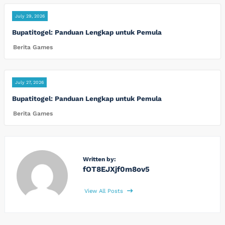
July 29, 2026
Bupatitogel: Panduan Lengkap untuk Pemula
Berita Games
July 27, 2026
Bupatitogel: Panduan Lengkap untuk Pemula
Berita Games
Written by:
fOT8EJXjf0m8ov5
View All Posts