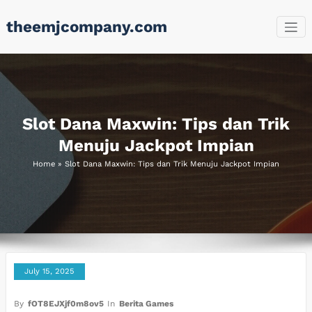
Skip
theemjcompany.com
to
content
Slot Dana Maxwin: Tips dan Trik
Menuju Jackpot Impian
Home
»
Slot Dana Maxwin: Tips dan Trik Menuju Jackpot Impian
July 15, 2025
By
fOT8EJXjf0m8ov5
In
Berita Games