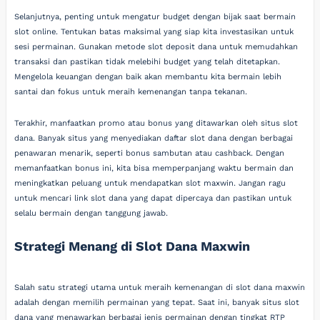
Selanjutnya, penting untuk mengatur budget dengan bijak saat bermain
slot online. Tentukan batas maksimal yang siap kita investasikan untuk
sesi permainan. Gunakan metode slot deposit dana untuk memudahkan
transaksi dan pastikan tidak melebihi budget yang telah ditetapkan.
Mengelola keuangan dengan baik akan membantu kita bermain lebih
santai dan fokus untuk meraih kemenangan tanpa tekanan.
Terakhir, manfaatkan promo atau bonus yang ditawarkan oleh situs slot
dana. Banyak situs yang menyediakan daftar slot dana dengan berbagai
penawaran menarik, seperti bonus sambutan atau cashback. Dengan
memanfaatkan bonus ini, kita bisa memperpanjang waktu bermain dan
meningkatkan peluang untuk mendapatkan slot maxwin. Jangan ragu
untuk mencari link slot dana yang dapat dipercaya dan pastikan untuk
selalu bermain dengan tanggung jawab.
Strategi Menang di Slot Dana Maxwin
Salah satu strategi utama untuk meraih kemenangan di slot dana maxwin
adalah dengan memilih permainan yang tepat. Saat ini, banyak situs slot
dana yang menawarkan berbagai jenis permainan dengan tingkat RTP