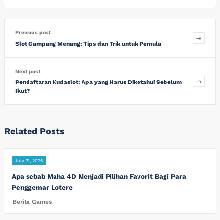
Previous post
Slot Gampang Menang: Tips dan Trik untuk Pemula
Next post
Pendaftaran Kudaslot: Apa yang Harus Diketahui Sebelum
Ikut?
Related Posts
July 31, 2026
Apa sebab Maha 4D Menjadi Pilihan Favorit Bagi Para
Penggemar Lotere
Berita Games