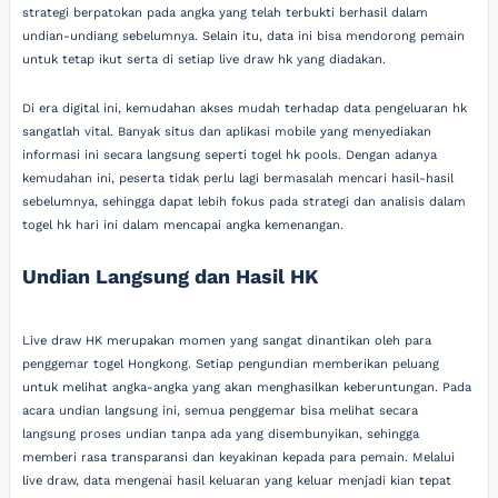
strategi berpatokan pada angka yang telah terbukti berhasil dalam
undian-undiang sebelumnya. Selain itu, data ini bisa mendorong pemain
untuk tetap ikut serta di setiap live draw hk yang diadakan.
Di era digital ini, kemudahan akses mudah terhadap data pengeluaran hk
sangatlah vital. Banyak situs dan aplikasi mobile yang menyediakan
informasi ini secara langsung seperti togel hk pools. Dengan adanya
kemudahan ini, peserta tidak perlu lagi bermasalah mencari hasil-hasil
sebelumnya, sehingga dapat lebih fokus pada strategi dan analisis dalam
togel hk hari ini dalam mencapai angka kemenangan.
Undian Langsung dan Hasil HK
Live draw HK merupakan momen yang sangat dinantikan oleh para
penggemar togel Hongkong. Setiap pengundian memberikan peluang
untuk melihat angka-angka yang akan menghasilkan keberuntungan. Pada
acara undian langsung ini, semua penggemar bisa melihat secara
langsung proses undian tanpa ada yang disembunyikan, sehingga
memberi rasa transparansi dan keyakinan kepada para pemain. Melalui
live draw, data mengenai hasil keluaran yang keluar menjadi kian tepat