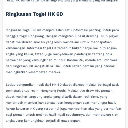
rekap HK 6D serta temukan angka-angka yang menang yang tersimpan!
Ringkasan Togel HK 6D
Ringkasan Togel HK 6D menjadi salah satu informasi penting untuk para
penggila togel Hongkong. Dengan mengetahui hasil drawing HK, n player
dapat melakukan analisis yang lebih mendalam untuk mendapatkan
kemenangan. Informasi togel HK tersebut bukan hanya meliputi angka-
angka yang keluar, tetapi juga menyediakan pandangan tentang pola
permainan yang kemungkinan muncul. Karena itu, mendalami informasi
dari ringkasan HK sangatlah krusial untuk setiap pemain yang hendak
meningkatkan kesempatan mereka.
Setiap pengundian, hasil dari HK 6D dapat diakses melalui berbagai asal,
termasuk situs resmi Hongkong Pools. Melalui live draw HK, pemain
dapat melihat langsung angka yang ditarik dalam real-time, yang
menambah memberikan sensasi dan ketegangan saat menunggu hasil.
Rekap keluaran HK yang terperinci juga memberikan alat yang bermanfaat
bagi pemain untuk melihat hasil-hasil sebelumnya dan memetakan tren
angka yang kemungkinan terjadi di masa depan.