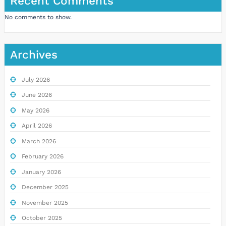
Recent Comments
No comments to show.
Archives
July 2026
June 2026
May 2026
April 2026
March 2026
February 2026
January 2026
December 2025
November 2025
October 2025