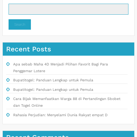
Search
Recent Posts
Apa sebab Maha 4D Menjadi Pilihan Favorit Bagi Para
Penggemar Lotere
Bupatitogel: Panduan Lengkap untuk Pemula
Bupatitogel: Panduan Lengkap untuk Pemula
Cara Bijak Memanfaatkan Warga 88 di Pertandingan Sbobet
dan Togel Online
Rahasia Perjudian: Menyelami Dunia Rakyat empat D