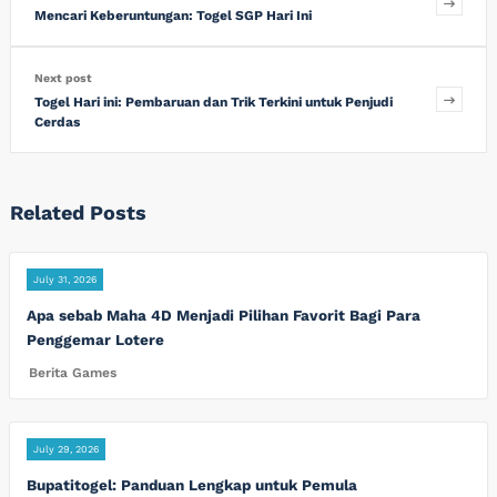
Mencari Keberuntungan: Togel SGP Hari Ini
Next post
Togel Hari ini: Pembaruan dan Trik Terkini untuk Penjudi
Cerdas
Related Posts
July 31, 2026
Apa sebab Maha 4D Menjadi Pilihan Favorit Bagi Para
Penggemar Lotere
Berita Games
July 29, 2026
Bupatitogel: Panduan Lengkap untuk Pemula